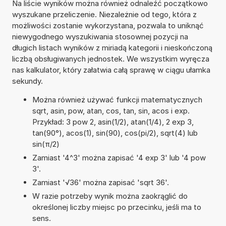
Na liście wyników można również odnaleźć początkowo
wyszukane przeliczenie. Niezależnie od tego, która z
możliwości zostanie wykorzystana, pozwala to uniknąć
niewygodnego wyszukiwania stosownej pozycji na
długich listach wyników z miriadą kategorii i nieskończoną
liczbą obsługiwanych jednostek. We wszystkim wyręcza
nas kalkulator, który załatwia całą sprawę w ciągu ułamka
sekundy.
Można również używać funkcji matematycznych
sqrt, asin, pow, atan, cos, tan, sin, acos i exp.
Przykład: 3 pow 2, asin(1/2), atan(1/4), 2 exp 3,
tan(90°), acos(1), sin(90), cos(pi/2), sqrt(4) lub
sin(π/2)
Zamiast '4^3' można zapisać '4 exp 3' lub '4 pow
3'.
Zamiast '√36' można zapisać 'sqrt 36'.
W razie potrzeby wynik można zaokrąglić do
określonej liczby miejsc po przecinku, jeśli ma to
sens.