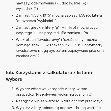
nawiasy, odejmowanie (-), dodawanie (+) i
wykładnik (^)
Zamiast '1,58 x 10^5' można zapisać 1,58e5. Litera
'e' oznacza 'wykładnik'.
Zamiast greckiej litery 'µ' (= mikro) można użyć
zwykłego 'u', na przykład uPa zamiast µPa.
W skrótach 'kwadratowy' i 'sześcienny' można
pominąć znak '^' w znakach '^2' i '^3'. Centymetry
kwadratowe mogą być zatem zapisywane jako cm2
zamiast cm^2.
lub: Korzystanie z kalkulatora z listami
wyboru
Wybierz właściwą kategorię z listy, w tym
przypadku '
Przepływem wolumetrycznym
'.
Następnie wpisz wartość, którą chcesz przeliczyć.
Wybierz z listy jednostkę odpowiadającą wartości,