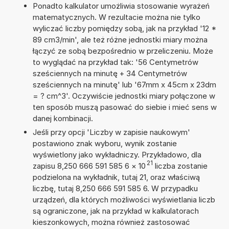
Ponadto kalkulator umożliwia stosowanie wyrażeń
matematycznych. W rezultacie można nie tylko
wyliczać liczby pomiędzy sobą, jak na przykład '12 *
89 cm3/min', ale też różne jednostki miary można
łączyć ze sobą bezpośrednio w przeliczeniu. Może
to wyglądać na przykład tak: '56 Centymetrów
sześciennych na minutę + 34 Centymetrów
sześciennych na minutę' lub '67mm x 45cm x 23dm
= ? cm^3'. Oczywiście jednostki miary połączone w
ten sposób muszą pasować do siebie i mieć sens w
danej kombinacji.
Jeśli przy opcji 'Liczby w zapisie naukowym'
postawiono znak wyboru, wynik zostanie
wyświetlony jako wykładniczy. Przykładowo, dla
21
zapisu 8,250 666 591 585 6
×
10
liczba zostanie
podzielona na wykładnik, tutaj 21, oraz właściwą
liczbę, tutaj 8,250 666 591 585 6. W przypadku
urządzeń, dla których możliwości wyświetlania liczb
są ograniczone, jak na przykład w kalkulatorach
kieszonkowych, można również zastosować