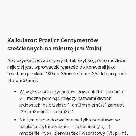
Kalkulator: Przelicz Centymetrów
sześciennych na minutę (cm³/min)
Aby uzyskać pożądany wynik tak szybko, jak to możliwe,
najlepiej jest wprowadzić wartość do konwersji jako
tekst, na przykład '89 cm3/min ile to cm3/s' lub po prostu
'45
cm3/min
':
W większości przypadków słowo 'ile to' (lub '=' / '-
>') można pominąć między nazwami dwóch
jednostek, na przykład '1 cm3/min cm3/s' zamiast
'23 cm3/min ile to cm3/s'.
Na tym etapie dozwolone są tylko podstawowe
działania arytmetyczne --- dzielenie (/, :, ÷),
mnożenie (*, x), pierwiastek kwadratowy (√), pi (π),