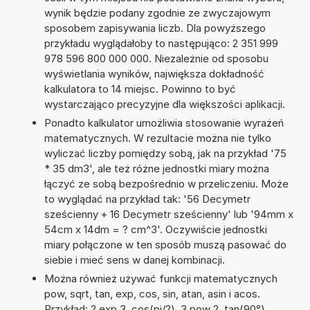
wynik będzie podany zgodnie ze zwyczajowym
sposobem zapisywania liczb. Dla powyższego
przykładu wyglądałoby to następująco: 2 351 999
978 596 800 000 000. Niezależnie od sposobu
wyświetlania wyników, największa dokładność
kalkulatora to 14 miejsc. Powinno to być
wystarczająco precyzyjne dla większości aplikacji.
Ponadto kalkulator umożliwia stosowanie wyrażeń
matematycznych. W rezultacie można nie tylko
wyliczać liczby pomiędzy sobą, jak na przykład '75
* 35 dm3', ale też różne jednostki miary można
łączyć ze sobą bezpośrednio w przeliczeniu. Może
to wyglądać na przykład tak: '56 Decymetr
sześcienny + 16 Decymetr sześcienny' lub '94mm x
54cm x 14dm = ? cm^3'. Oczywiście jednostki
miary połączone w ten sposób muszą pasować do
siebie i mieć sens w danej kombinacji.
Można również używać funkcji matematycznych
pow, sqrt, tan, exp, cos, sin, atan, asin i acos.
Przykład: 2 exp 3, cos(pi/2), 3 pow 2, tan(90°),