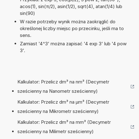
acos(1), sin(π/2), asin(1/2), sqrt(4), atan(1/4) lub
sin(90)
W razie potrzeby wynik można zaokrąglić do
określonej liczby miejsc po przecinku, jeśli ma to
sens.
Zamiast '4^3' można zapisać '4 exp 3' lub '4 pow
3'.
Kalkulator: Przelicz dm³ na nm³ (Decymetr
sześcienny na Nanometr sześcienny)
Kalkulator: Przelicz dm³ na µm³ (Decymetr
sześcienny na Mikrometr sześcienny)
Kalkulator: Przelicz dm³ na mm³ (Decymetr
sześcienny na Milimetr sześcienny)