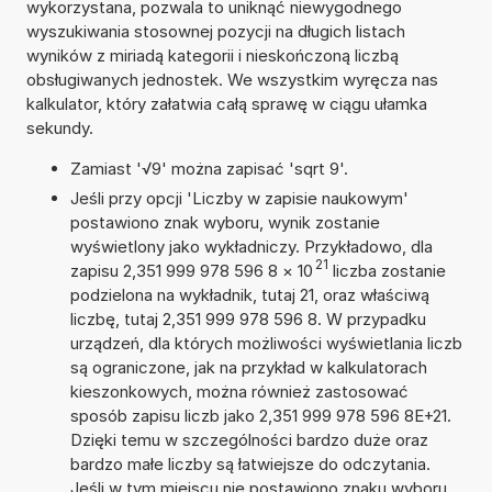
wykorzystana, pozwala to uniknąć niewygodnego
wyszukiwania stosownej pozycji na długich listach
wyników z miriadą kategorii i nieskończoną liczbą
obsługiwanych jednostek. We wszystkim wyręcza nas
kalkulator, który załatwia całą sprawę w ciągu ułamka
sekundy.
Zamiast '√9' można zapisać 'sqrt 9'.
Jeśli przy opcji 'Liczby w zapisie naukowym'
postawiono znak wyboru, wynik zostanie
wyświetlony jako wykładniczy. Przykładowo, dla
21
zapisu 2,351 999 978 596 8
×
10
liczba zostanie
podzielona na wykładnik, tutaj 21, oraz właściwą
liczbę, tutaj 2,351 999 978 596 8. W przypadku
urządzeń, dla których możliwości wyświetlania liczb
są ograniczone, jak na przykład w kalkulatorach
kieszonkowych, można również zastosować
sposób zapisu liczb jako 2,351 999 978 596 8E+21.
Dzięki temu w szczególności bardzo duże oraz
bardzo małe liczby są łatwiejsze do odczytania.
Jeśli w tym miejscu nie postawiono znaku wyboru,