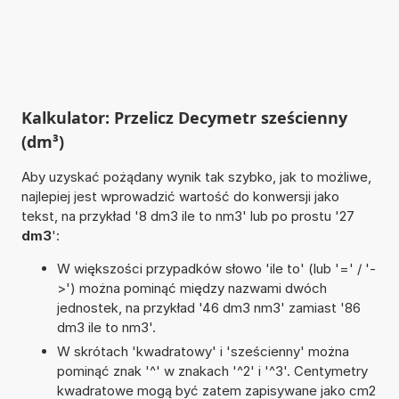
Kalkulator: Przelicz Decymetr sześcienny
(dm³)
Aby uzyskać pożądany wynik tak szybko, jak to możliwe,
najlepiej jest wprowadzić wartość do konwersji jako
tekst, na przykład '8 dm3 ile to nm3' lub po prostu '27
dm3
':
W większości przypadków słowo 'ile to' (lub '=' / '-
>') można pominąć między nazwami dwóch
jednostek, na przykład '46 dm3 nm3' zamiast '86
dm3 ile to nm3'.
W skrótach 'kwadratowy' i 'sześcienny' można
pominąć znak '^' w znakach '^2' i '^3'. Centymetry
kwadratowe mogą być zatem zapisywane jako cm2