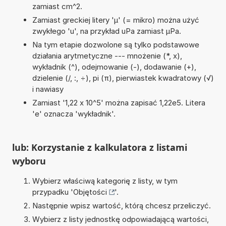
zamiast cm^2.
Zamiast greckiej litery 'µ' (= mikro) można użyć
zwykłego 'u', na przykład uPa zamiast µPa.
Na tym etapie dozwolone są tylko podstawowe
działania arytmetyczne --- mnożenie (*, x),
wykładnik (^), odejmowanie (-), dodawanie (+),
dzielenie (/, :, ÷), pi (π), pierwiastek kwadratowy (√)
i nawiasy
Zamiast '1,22 x 10^5' można zapisać 1,22e5. Litera
'e' oznacza 'wykładnik'.
lub: Korzystanie z kalkulatora z listami
wyboru
Wybierz właściwą kategorię z listy, w tym
przypadku '
Objętości
'.
Następnie wpisz wartość, którą chcesz przeliczyć.
Wybierz z listy jednostkę odpowiadającą wartości,