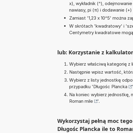
x), wykładnik (^), odejmowanie (
nawiasy, pi (π) i dodawanie (+)
Zamiast '1,23 x 10^5' można zap
W skrótach 'kwadratowy' i 'sze
Centymetry kwadratowe mogą 
lub: Korzystanie z kalkulato
Wybierz właściwą kategorię z l
Następnie wpisz wartość, któr
Wybierz z listy jednostkę odpo
przypadku '
Długośc Plancka
'
Na koniec wybierz jednostkę, 
Roman mile
'.
Wykorzystaj pełną moc tego 
Długośc Plancka ile to Roma