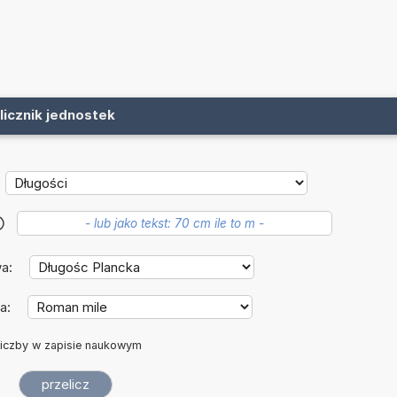
licznik jednostek
?
wa:
a:
iczby w zapisie naukowym