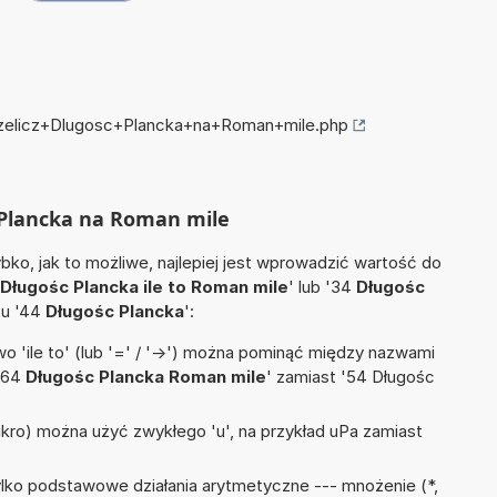
przelicz+Dlugosc+Plancka+na+Roman+mile.php
c Plancka na Roman mile
ko, jak to możliwe, najlepiej jest wprowadzić wartość do
Długośc Plancka ile to Roman mile
' lub '34
Długośc
tu '44
Długośc Plancka
':
 'ile to' (lub '=' / '->') można pominąć między nazwami
 '64
Długośc Plancka Roman mile
' zamiast '54 Długośc
mikro) można użyć zwykłego 'u', na przykład uPa zamiast
lko podstawowe działania arytmetyczne --- mnożenie (*,