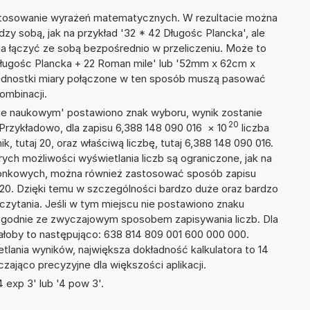
 stosowanie wyrażeń matematycznych. W rezultacie można
dzy sobą, jak na przykład '32 * 42 Długośc Plancka', ale
na łączyć ze sobą bezpośrednio w przeliczeniu. Może to
 Długośc Plancka + 22 Roman mile' lub '52mm x 62cm x
ednostki miary połączone w ten sposób muszą pasować
ombinacji.
isie naukowym' postawiono znak wyboru, wynik zostanie
20
 Przykładowo, dla zapisu 6,388 148 090 016
×
10
liczba
k, tutaj 20, oraz właściwą liczbę, tutaj 6,388 148 090 016.
ych możliwości wyświetlania liczb są ograniczone, jak na
szonkowych, można również zastosować sposób zapisu
E+20. Dzięki temu w szczególności bardzo duże oraz bardzo
dczytania. Jeśli w tym miejscu nie postawiono znaku
zgodnie ze zwyczajowym sposobem zapisywania liczb. Dla
łoby to następująco: 638 814 809 001 600 000 000.
tlania wyników, największa dokładność kalkulatora to 14
zająco precyzyjne dla większości aplikacji.
 exp 3' lub '4 pow 3'.