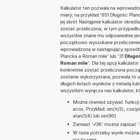
Kalkulator ten pozwala na wprowadze
miary; na przykład '651 Długośc Pla
jej skrót Następnie kalkulator określ
zostać przeliczona, w tym przypadk
wszystkie znane mu odpowiednie jed
początkowo wyszukane przeliczenie.
wprowadzona w następujący sposób: '
Plancka a Roman mile' lub '31
Długoś
Roman mile
'. Dla tej opcji kalkula
konkretnie zostać przeliczona począ
zostanie wykorzystana, pozwala to 
długich listach wyników z miriadą ka
wszystkim wyręcza nas kalkulator, k
Można również używać funkcji m
acos. Przykład: sin(π/2), cos(pi
atan(1/4) lub sin(90)
Zamiast '√36' można zapisać 's
W razie potrzeby wynik można za
ma to sens.