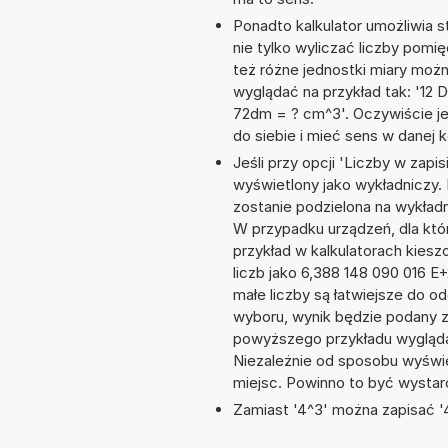
Ponadto kalkulator umożliwia
nie tylko wyliczać liczby pomię
też różne jednostki miary moż
wyglądać na przykład tak: '12
72dm = ? cm^3'. Oczywiście j
do siebie i mieć sens w danej k
Jeśli przy opcji 'Liczby w zap
wyświetlony jako wykładniczy.
zostanie podzielona na wykładni
W przypadku urządzeń, dla któr
przykład w kalkulatorach kie
liczb jako 6,388 148 090 016 
małe liczby są łatwiejsze do o
wyboru, wynik będzie podany 
powyższego przykładu wygląda
Niezależnie od sposobu wyświe
miejsc. Powinno to być wystarc
Zamiast '4^3' można zapisać '4