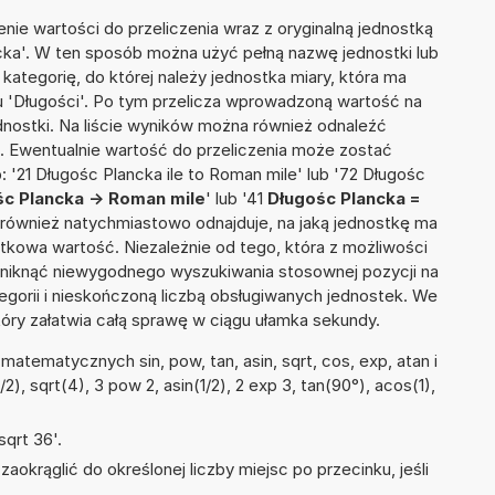
nie wartości do przeliczenia wraz z oryginalną jednostką
ncka'. W ten sposób można użyć pełną nazwę jednostki lub
a kategorię, do której należy jednostka miary, która ma
u 'Długości'. Po tym przelicza wprowadzoną wartość na
nostki. Na liście wyników można również odnaleźć
 Ewentualnie wartość do przeliczenia może zostać
21 Długośc Plancka ile to Roman mile' lub '72 Długośc
c Plancka -> Roman mile
' lub '41
Długośc Plancka =
tor również natychmiastowo odnajduje, na jaką jednostkę ma
tkowa wartość. Niezależnie od tego, która z możliwości
uniknąć niewygodnego wyszukiwania stosownej pozycji na
tegorii i nieskończoną liczbą obsługiwanych jednostek. We
tóry załatwia całą sprawę w ciągu ułamka sekundy.
atematycznych sin, pow, tan, asin, sqrt, cos, exp, atan i
/2), sqrt(4), 3 pow 2, asin(1/2), 2 exp 3, tan(90°), acos(1),
qrt 36'.
okrąglić do określonej liczby miejsc po przecinku, jeśli