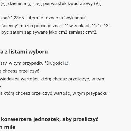
-), dzielenie (/, :, ÷), pierwiastek kwadratowy (√),
isać 1,23e5. Litera 'e' oznacza 'wykładnik'.
ścienny' można pominąć znak '^' w znakach '^2' i '^3'.
być zatem zapisywane jako cm2 zamiast cm^2.
ra z listami wyboru
isty, w tym przypadku '
Długości
'.
ą chcesz przeliczyć.
wiadającą wartości, którą chcesz przeliczyć, w tym
.
na którą chcesz przeliczyć wartość, w tym przypadku '
konwertera jednostek, aby przeliczyć
n mile