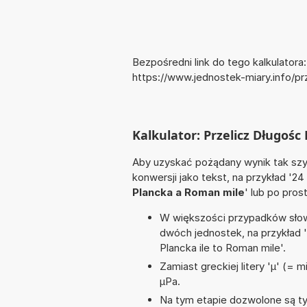
Bezpośredni link do tego kalkulatora:
https://www.jednostek-miary.info/
Kalkulator: Przelicz Długoś
Aby uzyskać pożądany wynik tak szyb
konwersji jako tekst, na przykład '24
Plancka a Roman mile
' lub po pros
W większości przypadków słowo
dwóch jednostek, na przykład
Plancka ile to Roman mile'.
Zamiast greckiej litery 'µ' (= 
µPa.
Na tym etapie dozwolone są ty