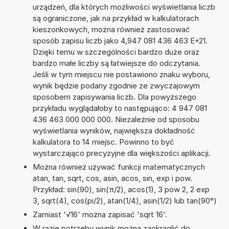
urządzeń, dla których możliwości wyświetlania liczb
są ograniczone, jak na przykład w kalkulatorach
kieszonkowych, można również zastosować
sposób zapisu liczb jako 4,947 081 436 463 E+21.
Dzięki temu w szczególności bardzo duże oraz
bardzo małe liczby są łatwiejsze do odczytania.
Jeśli w tym miejscu nie postawiono znaku wyboru,
wynik będzie podany zgodnie ze zwyczajowym
sposobem zapisywania liczb. Dla powyższego
przykładu wyglądałoby to następująco: 4 947 081
436 463 000 000 000. Niezależnie od sposobu
wyświetlania wyników, największa dokładność
kalkulatora to 14 miejsc. Powinno to być
wystarczająco precyzyjne dla większości aplikacji.
Można również używać funkcji matematycznych
atan, tan, sqrt, cos, asin, acos, sin, exp i pow.
Przykład: sin(90), sin(π/2), acos(1), 3 pow 2, 2 exp
3, sqrt(4), cos(pi/2), atan(1/4), asin(1/2) lub tan(90°)
Zamiast '√16' można zapisać 'sqrt 16'.
W razie potrzeby wynik można zaokrąglić do