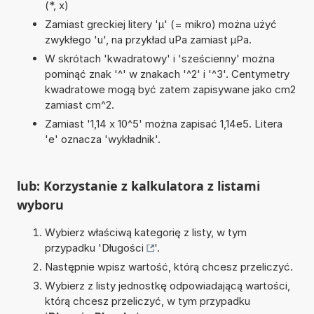
(*, x)
Zamiast greckiej litery 'µ' (= mikro) można użyć
zwykłego 'u', na przykład uPa zamiast µPa.
W skrótach 'kwadratowy' i 'sześcienny' można
pominąć znak '^' w znakach '^2' i '^3'. Centymetry
kwadratowe mogą być zatem zapisywane jako cm2
zamiast cm^2.
Zamiast '1,14 x 10^5' można zapisać 1,14e5. Litera
'e' oznacza 'wykładnik'.
lub: Korzystanie z kalkulatora z listami
wyboru
Wybierz właściwą kategorię z listy, w tym
przypadku '
Długości
'.
Następnie wpisz wartość, którą chcesz przeliczyć.
Wybierz z listy jednostkę odpowiadającą wartości,
którą chcesz przeliczyć, w tym przypadku