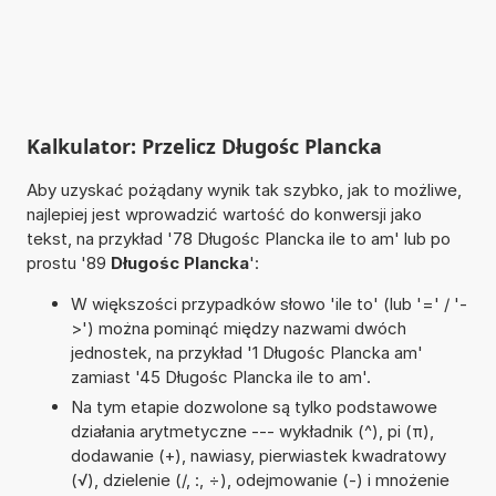
Kalkulator: Przelicz Długośc Plancka
Aby uzyskać pożądany wynik tak szybko, jak to możliwe,
najlepiej jest wprowadzić wartość do konwersji jako
tekst, na przykład '78 Długośc Plancka ile to am' lub po
prostu '89
Długośc Plancka
':
W większości przypadków słowo 'ile to' (lub '=' / '-
>') można pominąć między nazwami dwóch
jednostek, na przykład '1 Długośc Plancka am'
zamiast '45 Długośc Plancka ile to am'.
Na tym etapie dozwolone są tylko podstawowe
działania arytmetyczne --- wykładnik (^), pi (π),
dodawanie (+), nawiasy, pierwiastek kwadratowy
(√), dzielenie (/, :, ÷), odejmowanie (-) i mnożenie