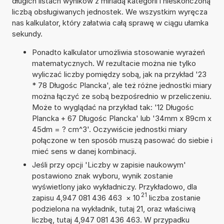
długich listach wyników z miriadą kategorii i nieskończoną
liczbą obsługiwanych jednostek. We wszystkim wyręcza
nas kalkulator, który załatwia całą sprawę w ciągu ułamka
sekundy.
Ponadto kalkulator umożliwia stosowanie wyrażeń
matematycznych. W rezultacie można nie tylko
wyliczać liczby pomiędzy sobą, jak na przykład '23
* 78 Długośc Plancka', ale też różne jednostki miary
można łączyć ze sobą bezpośrednio w przeliczeniu.
Może to wyglądać na przykład tak: '12 Długośc
Plancka + 67 Długośc Plancka' lub '34mm x 89cm x
45dm = ? cm^3'. Oczywiście jednostki miary
połączone w ten sposób muszą pasować do siebie i
mieć sens w danej kombinacji.
Jeśli przy opcji 'Liczby w zapisie naukowym'
postawiono znak wyboru, wynik zostanie
wyświetlony jako wykładniczy. Przykładowo, dla
21
zapisu 4,947 081 436 463
×
10
liczba zostanie
podzielona na wykładnik, tutaj 21, oraz właściwą
liczbę, tutaj 4,947 081 436 463. W przypadku