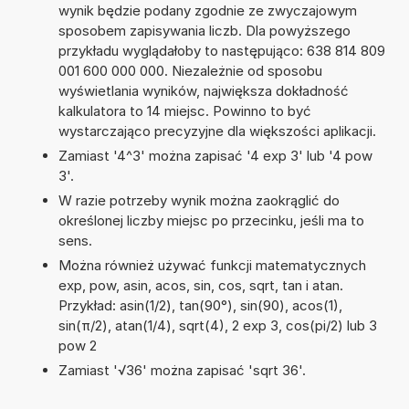
wynik będzie podany zgodnie ze zwyczajowym
sposobem zapisywania liczb. Dla powyższego
przykładu wyglądałoby to następująco: 638 814 809
001 600 000 000. Niezależnie od sposobu
wyświetlania wyników, największa dokładność
kalkulatora to 14 miejsc. Powinno to być
wystarczająco precyzyjne dla większości aplikacji.
Zamiast '4^3' można zapisać '4 exp 3' lub '4 pow
3'.
W razie potrzeby wynik można zaokrąglić do
określonej liczby miejsc po przecinku, jeśli ma to
sens.
Można również używać funkcji matematycznych
exp, pow, asin, acos, sin, cos, sqrt, tan i atan.
Przykład: asin(1/2), tan(90°), sin(90), acos(1),
sin(π/2), atan(1/4), sqrt(4), 2 exp 3, cos(pi/2) lub 3
pow 2
Zamiast '√36' można zapisać 'sqrt 36'.