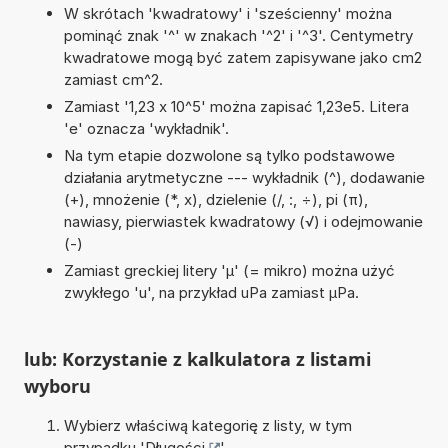
W skrótach 'kwadratowy' i 'sześcienny' można
pominąć znak '^' w znakach '^2' i '^3'. Centymetry
kwadratowe mogą być zatem zapisywane jako cm2
zamiast cm^2.
Zamiast '1,23 x 10^5' można zapisać 1,23e5. Litera
'e' oznacza 'wykładnik'.
Na tym etapie dozwolone są tylko podstawowe
działania arytmetyczne --- wykładnik (^), dodawanie
(+), mnożenie (*, x), dzielenie (/, :, ÷), pi (π),
nawiasy, pierwiastek kwadratowy (√) i odejmowanie
(-)
Zamiast greckiej litery 'µ' (= mikro) można użyć
zwykłego 'u', na przykład uPa zamiast µPa.
lub: Korzystanie z kalkulatora z listami
wyboru
Wybierz właściwą kategorię z listy, w tym
przypadku '
Długości
'.