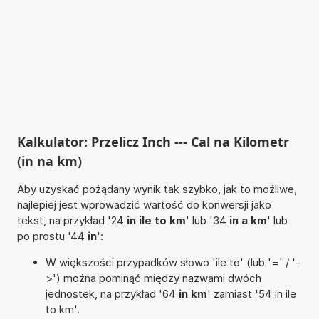
Kalkulator: Przelicz Inch --- Cal na Kilometr
(in na km)
Aby uzyskać pożądany wynik tak szybko, jak to możliwe,
najlepiej jest wprowadzić wartość do konwersji jako
tekst, na przykład '24
in ile to km
' lub '34
in a km
' lub
po prostu '44
in
':
W większości przypadków słowo 'ile to' (lub '=' / '-
>') można pominąć między nazwami dwóch
jednostek, na przykład '64
in km
' zamiast '54 in ile
to km'.