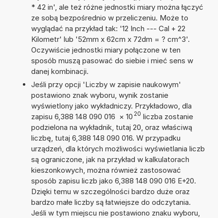
* 42 in', ale też różne jednostki miary można łączyć
ze sobą bezpośrednio w przeliczeniu. Może to
wyglądać na przykład tak: '12 Inch --- Cal + 22
Kilometr' lub '52mm x 62cm x 72dm = ? cm^3'.
Oczywiście jednostki miary połączone w ten
sposób muszą pasować do siebie i mieć sens w
danej kombinacji.
Jeśli przy opcji 'Liczby w zapisie naukowym'
postawiono znak wyboru, wynik zostanie
wyświetlony jako wykładniczy. Przykładowo, dla
20
zapisu 6,388 148 090 016
×
10
liczba zostanie
podzielona na wykładnik, tutaj 20, oraz właściwą
liczbę, tutaj 6,388 148 090 016. W przypadku
urządzeń, dla których możliwości wyświetlania liczb
są ograniczone, jak na przykład w kalkulatorach
kieszonkowych, można również zastosować
sposób zapisu liczb jako 6,388 148 090 016 E+20.
Dzięki temu w szczególności bardzo duże oraz
bardzo małe liczby są łatwiejsze do odczytania.
Jeśli w tym miejscu nie postawiono znaku wyboru,