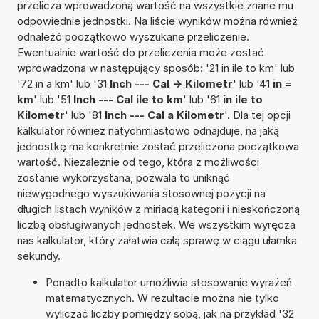
przelicza wprowadzoną wartość na wszystkie znane mu
odpowiednie jednostki. Na liście wyników można również
odnaleźć początkowo wyszukane przeliczenie.
Ewentualnie wartość do przeliczenia może zostać
wprowadzona w następujący sposób: '21 in ile to km' lub
'72 in a km' lub '31
Inch --- Cal -> Kilometr
' lub '41
in =
km
' lub '51
Inch --- Cal ile to km
' lub '61
in ile to
Kilometr
' lub '81
Inch --- Cal a Kilometr
'. Dla tej opcji
kalkulator również natychmiastowo odnajduje, na jaką
jednostkę ma konkretnie zostać przeliczona początkowa
wartość. Niezależnie od tego, która z możliwości
zostanie wykorzystana, pozwala to uniknąć
niewygodnego wyszukiwania stosownej pozycji na
długich listach wyników z miriadą kategorii i nieskończoną
liczbą obsługiwanych jednostek. We wszystkim wyręcza
nas kalkulator, który załatwia całą sprawę w ciągu ułamka
sekundy.
Ponadto kalkulator umożliwia stosowanie wyrażeń
matematycznych. W rezultacie można nie tylko
wyliczać liczby pomiędzy sobą, jak na przykład '32