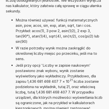
liczbą obsługiwanych jednostek. We wszystkim wyręcza
nas kalkulator, który załatwia całą sprawę w ciągu ułamka
sekundy.
Można również używać funkcji matematycznych
asin, pow, acos, sin, exp, atan, sqrt, tan i cos.
Przykład: acos(1), 3 pow 2, asin(1/2), 2 exp 3,
tan(90°), atan(1/4), sqrt(4), sin(π/2), cos(pi/2) lub
sin(90)
W razie potrzeby wynik można zaokrąglić do
określonej liczby miejsc po przecinku, jeśli ma to
sens.
Jeśli przy opcji 'Liczby w zapisie naukowym'
postawiono znak wyboru, wynik zostanie
wyświetlony jako wykładniczy. Przykładowo, dla
21
zapisu 1,436 681 468 407 7
×
10
liczba zostanie
podzielona na wykładnik, tutaj 21, oraz właściwą
liczbę, tutaj 1,436 681 468 407 7. W przypadku
urządzeń, dla których możliwości wyświetlania liczb
są ograniczone, jak na przykład w kalkulatorach
kieszonkowych, można również zastosować