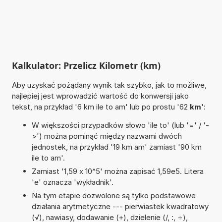
Kalkulator: Przelicz Kilometr (km)
Aby uzyskać pożądany wynik tak szybko, jak to możliwe,
najlepiej jest wprowadzić wartość do konwersji jako
tekst, na przykład '6 km ile to am' lub po prostu '62
km
':
W większości przypadków słowo 'ile to' (lub '=' / '-
>') można pominąć między nazwami dwóch
jednostek, na przykład '19 km am' zamiast '90 km
ile to am'.
Zamiast '1,59 x 10^5' można zapisać 1,59e5. Litera
'e' oznacza 'wykładnik'.
Na tym etapie dozwolone są tylko podstawowe
działania arytmetyczne --- pierwiastek kwadratowy
(√), nawiasy, dodawanie (+), dzielenie (/, :, ÷),