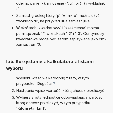
odejmowanie (-), mnożenie (*, x), pi (π) i wykładnik
(^)
Zamiast greckiej litery 'µ' (= mikro) można użyć
zwykłego 'u', na przykład uPa zamiast µPa.
W skrótach 'kwadratowy' i 'sześcienny' można
pominąć znak '^' w znakach '^2' i '^3'. Centymetry
kwadratowe mogą być zatem zapisywane jako cm2
zamiast cm^2.
lub: Korzystanie z kalkulatora z listami
wyboru
Wybierz właściwą kategorię z listy, w tym
przypadku '
Długości
'.
Następnie wpisz wartość, którą chcesz przeliczyć.
Wybierz z listy jednostkę odpowiadającą wartości,
którą chcesz przeliczyć, w tym przypadku
'
Kilometr
[
km
]'.