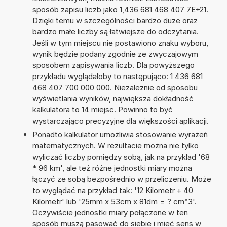
sposób zapisu liczb jako 1,436 681 468 407 7E+21.
Dzięki temu w szczególności bardzo duże oraz
bardzo małe liczby są łatwiejsze do odczytania.
Jeśli w tym miejscu nie postawiono znaku wyboru,
wynik będzie podany zgodnie ze zwyczajowym
sposobem zapisywania liczb. Dla powyższego
przykładu wyglądałoby to następująco: 1 436 681
468 407 700 000 000. Niezależnie od sposobu
wyświetlania wyników, największa dokładność
kalkulatora to 14 miejsc. Powinno to być
wystarczająco precyzyjne dla większości aplikacji.
Ponadto kalkulator umożliwia stosowanie wyrażeń
matematycznych. W rezultacie można nie tylko
wyliczać liczby pomiędzy sobą, jak na przykład '68
* 96 km', ale też różne jednostki miary można
łączyć ze sobą bezpośrednio w przeliczeniu. Może
to wyglądać na przykład tak: '12 Kilometr + 40
Kilometr' lub '25mm x 53cm x 81dm = ? cm^3'.
Oczywiście jednostki miary połączone w ten
sposób muszą pasować do siebie i mieć sens w