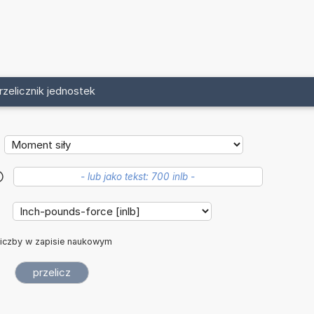
rzelicznik jednostek
?
:
iczby w zapisie naukowym