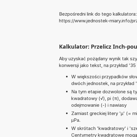
Bezpośredni link do tego kalkulatora:
https://www.jednostek-miary.info/p
Kalkulator: Przelicz Inch-pou
Aby uzyskać pożądany wynik tak szyb
konwersji jako tekst, na przykład '35
W większości przypadków słowo
dwóch jednostek, na przykład '6
Na tym etapie dozwolone są ty
kwadratowy (√), pi (π), dodawani
odejmowanie (-) i nawiasy
Zamiast greckiej litery 'µ' (= 
µPa.
W skrótach 'kwadratowy' i 'sze
Centymetry kwadratowe mogą 