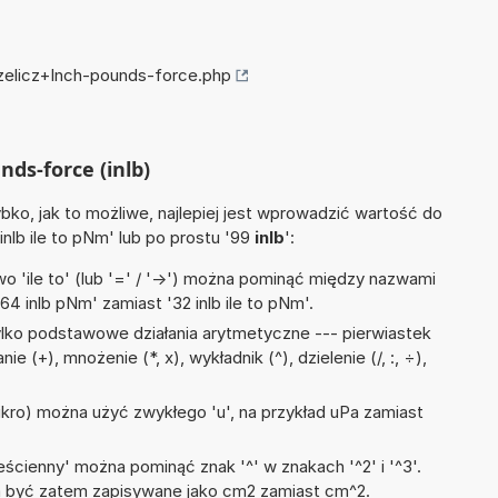
rzelicz+Inch-pounds-force.php
nds-force (inlb)
ko, jak to możliwe, najlepiej jest wprowadzić wartość do
 inlb ile to pNm' lub po prostu '99
inlb
':
 'ile to' (lub '=' / '->') można pominąć między nazwami
4 inlb pNm' zamiast '32 inlb ile to pNm'.
lko podstawowe działania arytmetyczne --- pierwiastek
e (+), mnożenie (*, x), wykładnik (^), dzielenie (/, :, ÷),
mikro) można użyć zwykłego 'u', na przykład uPa zamiast
ścienny' można pominąć znak '^' w znakach '^2' i '^3'.
być zatem zapisywane jako cm2 zamiast cm^2.