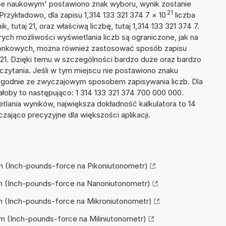
isie naukowym' postawiono znak wyboru, wynik zostanie
21
Przykładowo, dla zapisu 1,314 133 321 374 7
×
10
liczba
, tutaj 21, oraz właściwą liczbę, tutaj 1,314 133 321 374 7.
ych możliwości wyświetlania liczb są ograniczone, jak na
szonkowych, można również zastosować sposób zapisu
E+21. Dzięki temu w szczególności bardzo duże oraz bardzo
dczytania. Jeśli w tym miejscu nie postawiono znaku
zgodnie ze zwyczajowym sposobem zapisywania liczb. Dla
oby to następująco: 1 314 133 321 374 700 000 000.
tlania wyników, największa dokładność kalkulatora to 14
zająco precyzyjne dla większości aplikacji.
pNm (Inch-pounds-force na Pikoniutonometr)
nNm (Inch-pounds-force na Nanoniutonometr)
µNm (Inch-pounds-force na Mikroniutonometr)
mNm (Inch-pounds-force na Miliniutonometr)