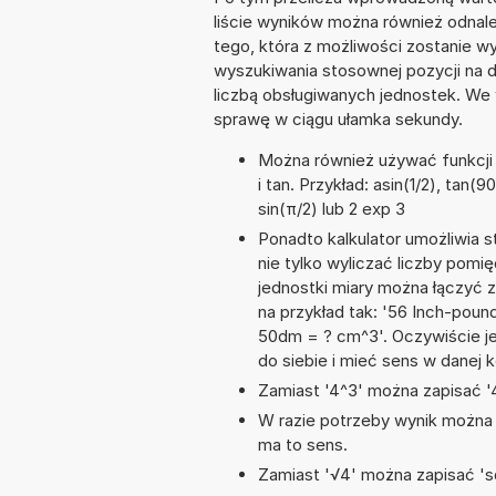
liście wyników można również odnal
tego, która z możliwości zostanie 
wyszukiwania stosownej pozycji na dł
liczbą obsługiwanych jednostek. We 
sprawę w ciągu ułamka sekundy.
Można również używać funkcji m
i tan. Przykład: asin(1/2), tan(9
sin(π/2) lub 2 exp 3
Ponadto kalkulator umożliwia
nie tylko wyliczać liczby pomięd
jednostki miary można łączyć 
na przykład tak: '56 Inch-pou
50dm = ? cm^3'. Oczywiście j
do siebie i mieć sens w danej k
Zamiast '4^3' można zapisać '4
W razie potrzeby wynik można za
ma to sens.
Zamiast '√4' można zapisać 'sq