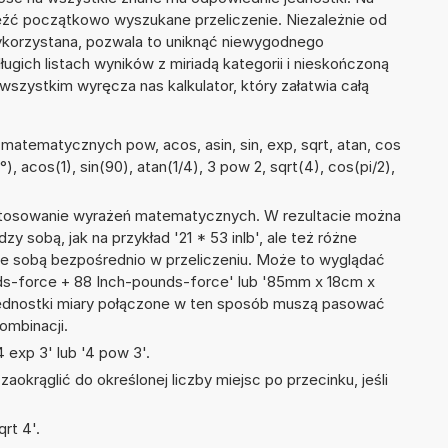
eźć początkowo wyszukane przeliczenie. Niezależnie od
wykorzystana, pozwala to uniknąć niewygodnego
ugich listach wyników z miriadą kategorii i nieskończoną
wszystkim wyręcza nas kalkulator, który załatwia całą
atematycznych pow, acos, asin, sin, exp, sqrt, atan, cos
0°), acos(1), sin(90), atan(1/4), 3 pow 2, sqrt(4), cos(pi/2),
 stosowanie wyrażeń matematycznych. W rezultacie można
zy sobą, jak na przykład '21 * 53 inlb', ale też różne
ze sobą bezpośrednio w przeliczeniu. Może to wyglądać
nds-force + 88 Inch-pounds-force' lub '85mm x 18cm x
ednostki miary połączone w ten sposób muszą pasować
ombinacji.
 exp 3' lub '4 pow 3'.
okrąglić do określonej liczby miejsc po przecinku, jeśli
rt 4'.