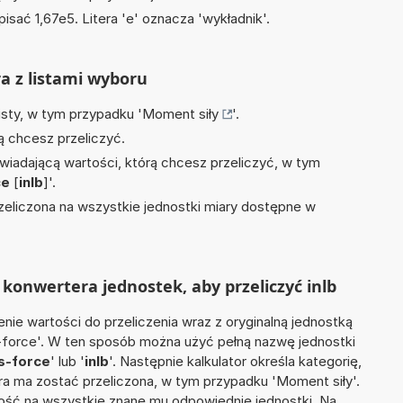
isać 1,67e5. Litera 'e' oznacza 'wykładnik'.
ra z listami wyboru
isty, w tym przypadku '
Moment siły
'.
ą chcesz przeliczyć.
wiadającą wartości, którą chcesz przeliczyć, w tym
ce
[
inlb
]'.
zeliczona na wszystkie jednostki miary dostępne w
konwertera jednostek, aby przeliczyć inlb
nie wartości do przeliczenia wraz z oryginalną jednostką
s-force'. W ten sposób można użyć pełną nazwę jednostki
s-force
' lub '
inlb
'. Następnie kalkulator określa kategorię,
óra ma zostać przeliczona, w tym przypadku 'Moment siły'.
ść na wszystkie znane mu odpowiednie jednostki. Na