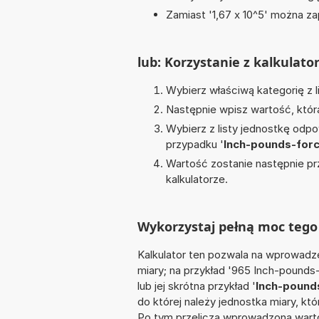
Zamiast '1,67 x 10^5' można zap
lub: Korzystanie z kalkulato
Wybierz właściwą kategorię z l
Następnie wpisz wartość, któr
Wybierz z listy jednostkę odpo
przypadku '
Inch-pounds-for
Wartość zostanie następnie pr
kalkulatorze.
Wykorzystaj pełną moc tego 
Kalkulator ten pozwala na wprowadze
miary; na przykład '965 Inch-pound
lub jej skrótna przykład '
Inch-pound
do której należy jednostka miary, kt
Po tym przelicza wprowadzoną warto