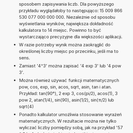
sposobem zapisywania liczb. Dla powyższego
przykładu wyglądałoby to następująco: 15 009 866
530 077 000 000 000. Niezależnie od sposobu
wyświetlania wyników, największa dokładność
kalkulatora to 14 miejsc. Powinno to być
wystarczająco precyzyjne dla większości aplikacji.
W razie potrzeby wynik można zaokrąglić do
określonej liczby miejsc po przecinku, jeśli ma to
sens.
Zamiast '4^3' można zapisać '4 exp 3' lub '4 pow
3'.
Można również używać funkcji matematycznych
pow, cos, exp, sin, acos, sqrt, asin, tan i atan.
Przykład: tan(90°), 2 exp 3, cos(pi/2), acos(1), 3
pow 2, atan(1/4), sin(90), asin(1/2), sin(π/2) lub
sqrt(4)
Ponadto kalkulator umożliwia stosowanie wyrażeń
matematycznych. W rezultacie można nie tylko
wyliczać liczby pomiędzy sobą, jak na przykład '57