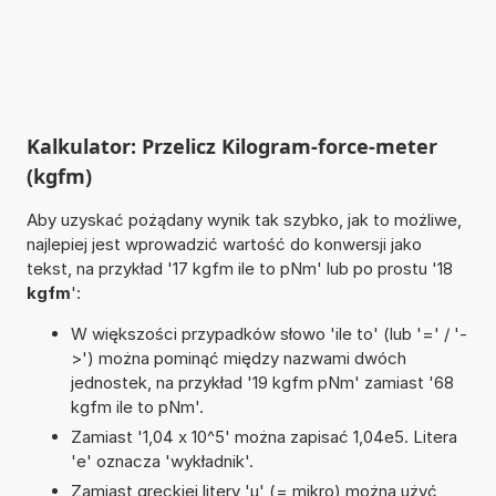
Kalkulator: Przelicz Kilogram-force-meter
(kgfm)
Aby uzyskać pożądany wynik tak szybko, jak to możliwe,
najlepiej jest wprowadzić wartość do konwersji jako
tekst, na przykład '17 kgfm ile to pNm' lub po prostu '18
kgfm
':
W większości przypadków słowo 'ile to' (lub '=' / '-
>') można pominąć między nazwami dwóch
jednostek, na przykład '19 kgfm pNm' zamiast '68
kgfm ile to pNm'.
Zamiast '1,04 x 10^5' można zapisać 1,04e5. Litera
'e' oznacza 'wykładnik'.
Zamiast greckiej litery 'µ' (= mikro) można użyć