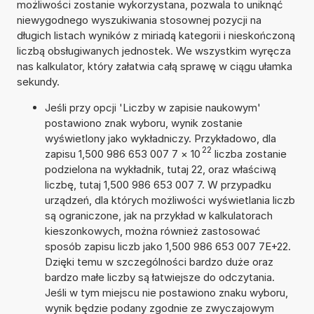
możliwości zostanie wykorzystana, pozwala to uniknąć
niewygodnego wyszukiwania stosownej pozycji na
długich listach wyników z miriadą kategorii i nieskończoną
liczbą obsługiwanych jednostek. We wszystkim wyręcza
nas kalkulator, który załatwia całą sprawę w ciągu ułamka
sekundy.
Jeśli przy opcji 'Liczby w zapisie naukowym'
postawiono znak wyboru, wynik zostanie
wyświetlony jako wykładniczy. Przykładowo, dla
22
zapisu 1,500 986 653 007 7
×
10
liczba zostanie
podzielona na wykładnik, tutaj 22, oraz właściwą
liczbę, tutaj 1,500 986 653 007 7. W przypadku
urządzeń, dla których możliwości wyświetlania liczb
są ograniczone, jak na przykład w kalkulatorach
kieszonkowych, można również zastosować
sposób zapisu liczb jako 1,500 986 653 007 7E+22.
Dzięki temu w szczególności bardzo duże oraz
bardzo małe liczby są łatwiejsze do odczytania.
Jeśli w tym miejscu nie postawiono znaku wyboru,
wynik będzie podany zgodnie ze zwyczajowym