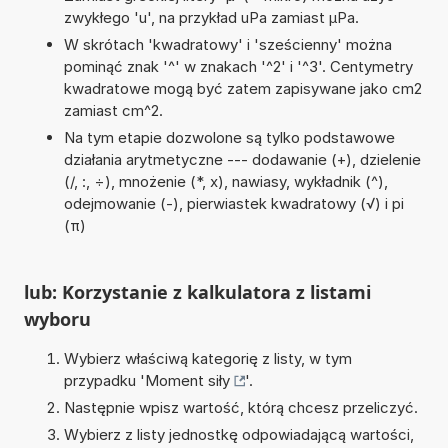
zwykłego 'u', na przykład uPa zamiast µPa.
W skrótach 'kwadratowy' i 'sześcienny' można
pominąć znak '^' w znakach '^2' i '^3'. Centymetry
kwadratowe mogą być zatem zapisywane jako cm2
zamiast cm^2.
Na tym etapie dozwolone są tylko podstawowe
działania arytmetyczne --- dodawanie (+), dzielenie
(/, :, ÷), mnożenie (*, x), nawiasy, wykładnik (^),
odejmowanie (-), pierwiastek kwadratowy (√) i pi
(π)
lub: Korzystanie z kalkulatora z listami
wyboru
Wybierz właściwą kategorię z listy, w tym
przypadku '
Moment siły
'.
Następnie wpisz wartość, którą chcesz przeliczyć.
Wybierz z listy jednostkę odpowiadającą wartości,