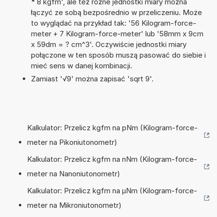
* 8 kgfm', ale też różne jednostki miary można
łączyć ze sobą bezpośrednio w przeliczeniu. Może
to wyglądać na przykład tak: '56 Kilogram-force-
meter + 7 Kilogram-force-meter' lub '58mm x 9cm
x 59dm = ? cm^3'. Oczywiście jednostki miary
połączone w ten sposób muszą pasować do siebie i
mieć sens w danej kombinacji.
Zamiast '√9' można zapisać 'sqrt 9'.
Kalkulator: Przelicz kgfm na pNm (Kilogram-force-
meter na Pikoniutonometr)
Kalkulator: Przelicz kgfm na nNm (Kilogram-force-
meter na Nanoniutonometr)
Kalkulator: Przelicz kgfm na µNm (Kilogram-force-
meter na Mikroniutonometr)