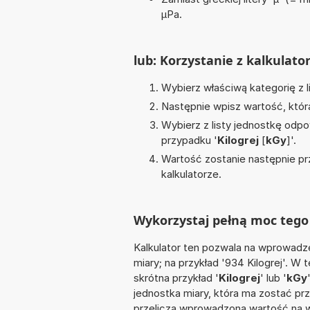
µPa.
lub: Korzystanie z kalkulato
Wybierz właściwą kategorię z l
Następnie wpisz wartość, któr
Wybierz z listy jednostkę odpo
przypadku '
Kilogrej
[
kGy
]'.
Wartość zostanie następnie pr
kalkulatorze.
Wykorzystaj pełną moc tego 
Kalkulator ten pozwala na wprowadze
miary; na przykład '934 Kilogrej'. W
skrótna przykład '
Kilogrej
' lub '
kGy
jednostka miary, która ma zostać pr
przelicza wprowadzoną wartość na w