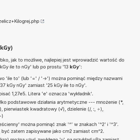
elicz+Kilogrej.php
(kGy)
ko, jak to możliwe, najlepiej jest wprowadzić wartość do
 kGy ile to nGy' lub po prostu '13
kGy
':
 'ile to' (lub '=' / '->') można pominąć między nazwami
37 kGy nGy' zamiast '25 kGy ile to nGy'.
isać 1,27e5. Litera 'e' oznacza 'wykładnik'.
lko podstawowe działania arytmetyczne --- mnożenie (*,
), pierwiastek kwadratowy (√), dzielenie (/, :, ÷),
-)
ścienny' można pominąć znak '^' w znakach '^2' i '^3'.
być zatem zapisywane jako cm2 zamiast cm^2.
mikro) można użyć zwykłego 'u', na przykład uPa zamiast