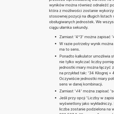
wyników można również odnaleźć poc
która z możliwości zostanie wykorz
stosownej pozycji na długich listach 
obsługiwanych jednostek. We wszystk
ciągu ułamka sekundy.
Zamiast '4^3' można zapisać '4
W razie potrzeby wynik można za
ma to sens.
Ponadto kalkulator umożliwia
nie tylko wyliczać liczby pomię
jednostki miary można łączyć 
na przykład tak: '34 Kilogrej 
Oczywiście jednostki miary po
sens w danej kombinacji.
Zamiast '√4' można zapisać 'sq
Jeśli przy opcji 'Liczby w zap
wyświetlony jako wykładniczy.
liczba zostanie podzielona na w