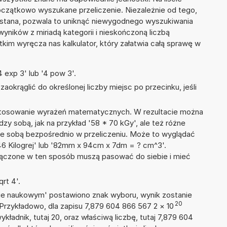
zątkowo wyszukane przeliczenie. Niezależnie od tego,
ystana, pozwala to uniknąć niewygodnego wyszukiwania
wyników z miriadą kategorii i nieskończoną liczbą
im wyręcza nas kalkulator, który załatwia całą sprawę w
 exp 3' lub '4 pow 3'.
okrąglić do określonej liczby miejsc po przecinku, jeśli
 stosowanie wyrażeń matematycznych. W rezultacie można
dzy sobą, jak na przykład '58 * 70 kGy', ale też różne
ze sobą bezpośrednio w przeliczeniu. Może to wyglądać
+ 46 Kilogrej' lub '82mm x 94cm x 7dm = ? cm^3'.
łączone w ten sposób muszą pasować do siebie i mieć
rt 4'.
isie naukowym' postawiono znak wyboru, wynik zostanie
20
 Przykładowo, dla zapisu 7,879 604 866 567 2
×
10
ykładnik, tutaj 20, oraz właściwą liczbę, tutaj 7,879 604