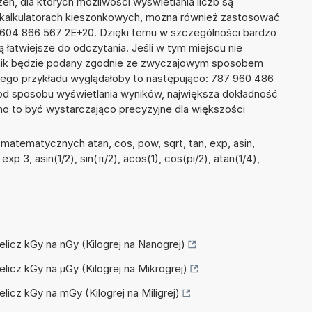
ń, dla których możliwości wyświetlania liczb są
w kalkulatorach kieszonkowych, można również zastosować
9 604 866 567 2E+20. Dzięki temu w szczególności bardzo
ą łatwiejsze do odczytania. Jeśli w tym miejscu nie
nik będzie podany zgodnie ze zwyczajowym sposobem
zego przykładu wyglądałoby to następująco: 787 960 486
od sposobu wyświetlania wyników, największa dokładność
nno to być wystarczająco precyzyjne dla większości
matematycznych atan, cos, pow, sqrt, tan, exp, asin,
 exp 3, asin(1/2), sin(π/2), acos(1), cos(pi/2), atan(1/4),
zelicz kGy na nGy (Kilogrej na Nanogrej)
zelicz kGy na µGy (Kilogrej na Mikrogrej)
elicz kGy na mGy (Kilogrej na Miligrej)