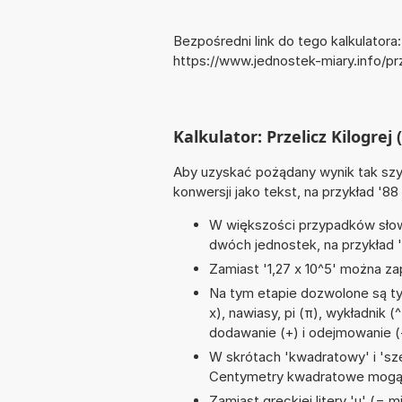
Bezpośredni link do tego kalkulatora:
https://www.jednostek-miary.info/prz
Kalkulator: Przelicz Kilogrej 
Aby uzyskać pożądany wynik tak szyb
konwersji jako tekst, na przykład '88
W większości przypadków słowo
dwóch jednostek, na przykład '
Zamiast '1,27 x 10^5' można zap
Na tym etapie dozwolone są ty
x), nawiasy, pi (π), wykładnik (^
dodawanie (+) i odejmowanie (
W skrótach 'kwadratowy' i 'sze
Centymetry kwadratowe mogą 
Zamiast greckiej litery 'µ' (= 