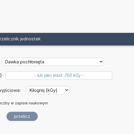
rzelicznik jednostek
?
wyjściowa:
iczby w zapisie naukowym