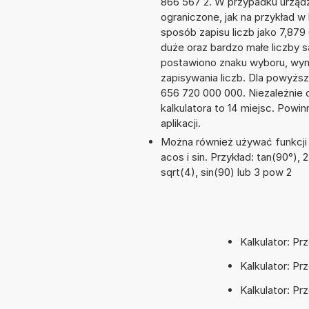
866 567 2. W przypadku urządze
ograniczone, jak na przykład 
sposób zapisu liczb jako 7,87
duże oraz bardzo małe liczby s
postawiono znaku wyboru, wy
zapisywania liczb. Dla powyżs
656 720 000 000. Niezależnie 
kalkulatora to 14 miejsc. Powi
aplikacji.
Można również używać funkcji 
acos i sin. Przykład: tan(90°), 2
sqrt(4), sin(90) lub 3 pow 2
Kalkulator: Pr
Kalkulator: Pr
Kalkulator: Prz