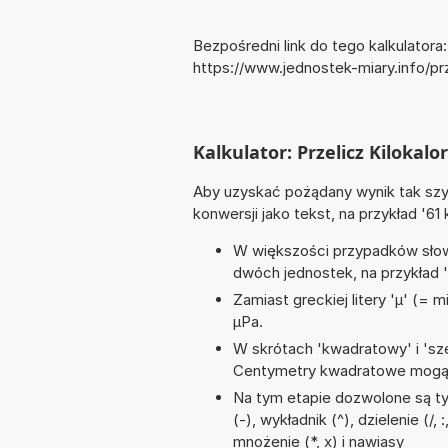
Bezpośredni link do tego kalkulatora:
https://www.jednostek-miary.info/prz
Kalkulator: Przelicz Kilokalor
Aby uzyskać pożądany wynik tak szyb
konwersji jako tekst, na przykład '61 
W większości przypadków słowo
dwóch jednostek, na przykład '19
Zamiast greckiej litery 'µ' (= 
µPa.
W skrótach 'kwadratowy' i 'sze
Centymetry kwadratowe mogą 
Na tym etapie dozwolone są t
(-), wykładnik (^), dzielenie (/
mnożenie (*, x) i nawiasy