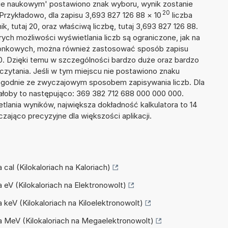
isie naukowym' postawiono znak wyboru, wynik zostanie
20
Przykładowo, dla zapisu 3,693 827 126 88
×
10
liczba
k, tutaj 20, oraz właściwą liczbę, tutaj 3,693 827 126 88.
ych możliwości wyświetlania liczb są ograniczone, jak na
szonkowych, można również zastosować sposób zapisu
20. Dzięki temu w szczególności bardzo duże oraz bardzo
dczytania. Jeśli w tym miejscu nie postawiono znaku
zgodnie ze zwyczajowym sposobem zapisywania liczb. Dla
łoby to następująco: 369 382 712 688 000 000 000.
tlania wyników, największa dokładność kalkulatora to 14
zająco precyzyjne dla większości aplikacji.
a cal (Kilokaloriach na Kaloriach)
na eV (Kilokaloriach na Elektronowolt)
na keV (Kilokaloriach na Kiloelektronowolt)
 na MeV (Kilokaloriach na Megaelektronowolt)