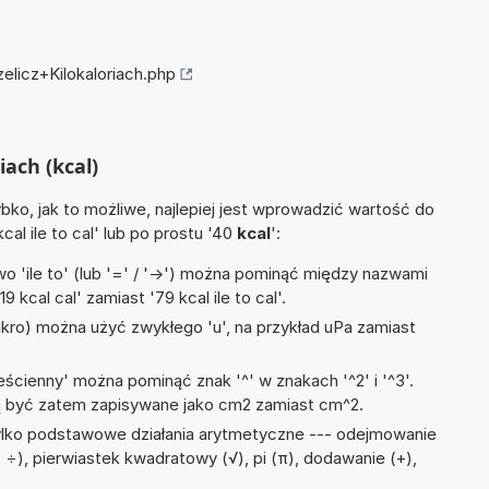
elicz+Kilokaloriach.php
iach (kcal)
ko, jak to możliwe, najlepiej jest wprowadzić wartość do
kcal ile to cal' lub po prostu '40
kcal
':
 'ile to' (lub '=' / '->') można pominąć między nazwami
 kcal cal' zamiast '79 kcal ile to cal'.
mikro) można użyć zwykłego 'u', na przykład uPa zamiast
ścienny' można pominąć znak '^' w znakach '^2' i '^3'.
być zatem zapisywane jako cm2 zamiast cm^2.
ylko podstawowe działania arytmetyczne --- odejmowanie
, :, ÷), pierwiastek kwadratowy (√), pi (π), dodawanie (+),