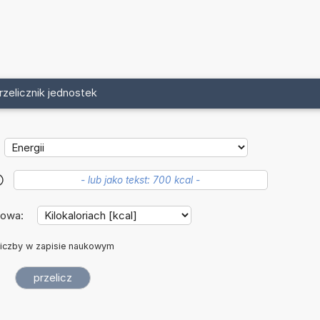
rzelicznik jednostek
?
iowa:
iczby w zapisie naukowym