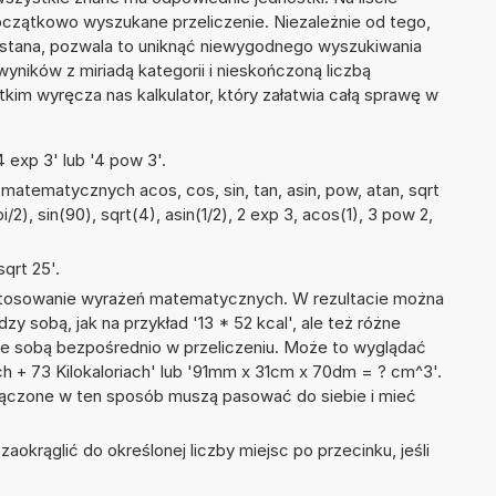
zątkowo wyszukane przeliczenie. Niezależnie od tego,
ystana, pozwala to uniknąć niewygodnego wyszukiwania
wyników z miriadą kategorii i nieskończoną liczbą
im wyręcza nas kalkulator, który załatwia całą sprawę w
 exp 3' lub '4 pow 3'.
atematycznych acos, cos, sin, tan, asin, pow, atan, sqrt
i/2), sin(90), sqrt(4), asin(1/2), 2 exp 3, acos(1), 3 pow 2,
qrt 25'.
 stosowanie wyrażeń matematycznych. W rezultacie można
zy sobą, jak na przykład '13 * 52 kcal', ale też różne
ze sobą bezpośrednio w przeliczeniu. Może to wyglądać
ach + 73 Kilokaloriach' lub '91mm x 31cm x 70dm = ? cm^3'.
łączone w ten sposób muszą pasować do siebie i mieć
okrąglić do określonej liczby miejsc po przecinku, jeśli