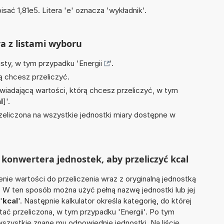
isać 1,81e5. Litera 'e' oznacza 'wykładnik'.
ra z listami wyboru
isty, w tym przypadku '
Energii
'.
ą chcesz przeliczyć.
wiadającą wartości, którą chcesz przeliczyć, w tym
l
]'.
zeliczona na wszystkie jednostki miary dostępne w
konwertera jednostek, aby przeliczyć kcal
nie wartości do przeliczenia wraz z oryginalną jednostką
h'. W ten sposób można użyć pełną nazwę jednostki lub jej
'
kcal
'. Następnie kalkulator określa kategorię, do której
tać przeliczona, w tym przypadku 'Energii'. Po tym
szystkie znane mu odpowiednie jednostki. Na liście