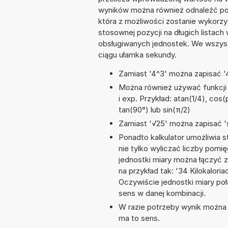
wyników można również odnaleźć poc
która z możliwości zostanie wykorz
stosownej pozycji na długich listach 
obsługiwanych jednostek. We wszystk
ciągu ułamka sekundy.
Zamiast '4^3' można zapisać '4
Można również używać funkcji m
i exp. Przykład: atan(1/4), cos(p
tan(90°) lub sin(π/2)
Zamiast '√25' można zapisać 's
Ponadto kalkulator umożliwia
nie tylko wyliczać liczby pomięd
jednostki miary można łączyć 
na przykład tak: '34 Kilokalori
Oczywiście jednostki miary po
sens w danej kombinacji.
W razie potrzeby wynik można za
ma to sens.