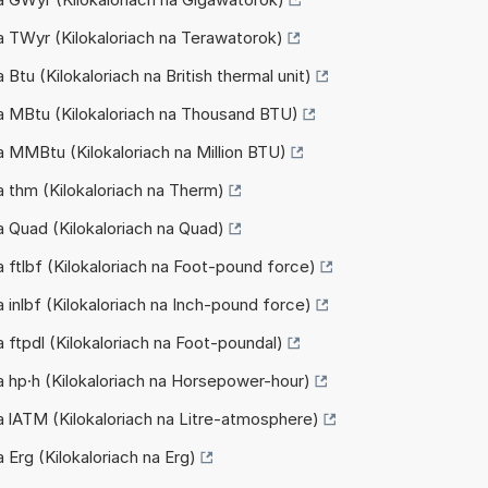
na TWyr (Kilokaloriach na Terawatorok)
a Btu (Kilokaloriach na British thermal unit)
 na MBtu (Kilokaloriach na Thousand BTU)
na MMBtu (Kilokaloriach na Million BTU)
na thm (Kilokaloriach na Therm)
na Quad (Kilokaloriach na Quad)
na ftlbf (Kilokaloriach na Foot-pound force)
na inlbf (Kilokaloriach na Inch-pound force)
na ftpdl (Kilokaloriach na Foot-poundal)
na hp·h (Kilokaloriach na Horsepower-hour)
na lATM (Kilokaloriach na Litre-atmosphere)
a Erg (Kilokaloriach na Erg)