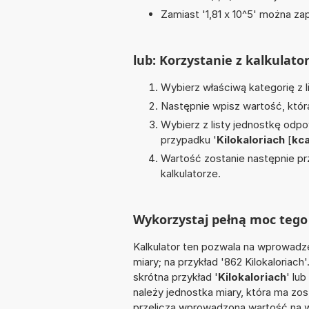
Zamiast '1,81 x 10^5' można zap
lub: Korzystanie z kalkulato
Wybierz właściwą kategorię z l
Następnie wpisz wartość, któr
Wybierz z listy jednostkę odpo
przypadku '
Kilokaloriach
[
kca
Wartość zostanie następnie pr
kalkulatorze.
Wykorzystaj pełną moc tego 
Kalkulator ten pozwala na wprowadze
miary; na przykład '862 Kilokaloriac
skrótna przykład '
Kilokaloriach
' lub 
należy jednostka miary, która ma zos
przelicza wprowadzoną wartość na w