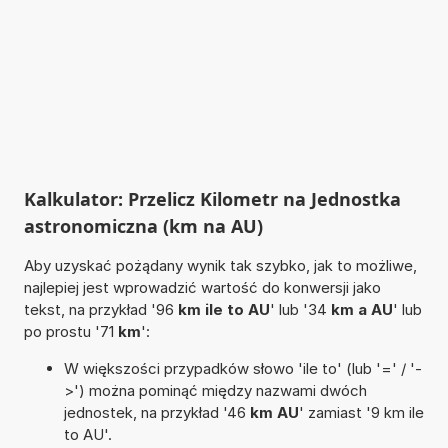
Kalkulator: Przelicz Kilometr na Jednostka
astronomiczna (km na AU)
Aby uzyskać pożądany wynik tak szybko, jak to możliwe,
najlepiej jest wprowadzić wartość do konwersji jako
tekst, na przykład '96
km ile to AU
' lub '34
km a AU
' lub
po prostu '71
km
':
W większości przypadków słowo 'ile to' (lub '=' / '-
>') można pominąć między nazwami dwóch
jednostek, na przykład '46
km AU
' zamiast '9 km ile
to AU'.