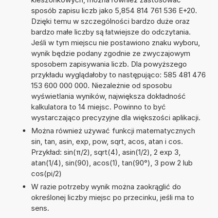
sposób zapisu liczb jako 5,854 814 761 536 E+20.
Dzięki temu w szczególności bardzo duże oraz
bardzo małe liczby są łatwiejsze do odczytania.
Jeśli w tym miejscu nie postawiono znaku wyboru,
wynik będzie podany zgodnie ze zwyczajowym
sposobem zapisywania liczb. Dla powyższego
przykładu wyglądałoby to następująco: 585 481 476
153 600 000 000. Niezależnie od sposobu
wyświetlania wyników, największa dokładność
kalkulatora to 14 miejsc. Powinno to być
wystarczająco precyzyjne dla większości aplikacji.
Można również używać funkcji matematycznych
sin, tan, asin, exp, pow, sqrt, acos, atan i cos.
Przykład: sin(π/2), sqrt(4), asin(1/2), 2 exp 3,
atan(1/4), sin(90), acos(1), tan(90°), 3 pow 2 lub
cos(pi/2)
W razie potrzeby wynik można zaokrąglić do
określonej liczby miejsc po przecinku, jeśli ma to
sens.