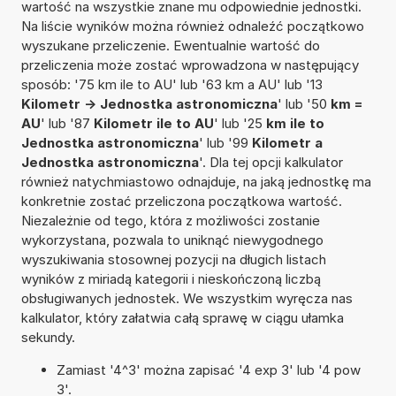
wartość na wszystkie znane mu odpowiednie jednostki.
Na liście wyników można również odnaleźć początkowo
wyszukane przeliczenie. Ewentualnie wartość do
przeliczenia może zostać wprowadzona w następujący
sposób: '75 km ile to AU' lub '63 km a AU' lub '13
Kilometr -> Jednostka astronomiczna
' lub '50
km =
AU
' lub '87
Kilometr ile to AU
' lub '25
km ile to
Jednostka astronomiczna
' lub '99
Kilometr a
Jednostka astronomiczna
'. Dla tej opcji kalkulator
również natychmiastowo odnajduje, na jaką jednostkę ma
konkretnie zostać przeliczona początkowa wartość.
Niezależnie od tego, która z możliwości zostanie
wykorzystana, pozwala to uniknąć niewygodnego
wyszukiwania stosownej pozycji na długich listach
wyników z miriadą kategorii i nieskończoną liczbą
obsługiwanych jednostek. We wszystkim wyręcza nas
kalkulator, który załatwia całą sprawę w ciągu ułamka
sekundy.
Zamiast '4^3' można zapisać '4 exp 3' lub '4 pow
3'.