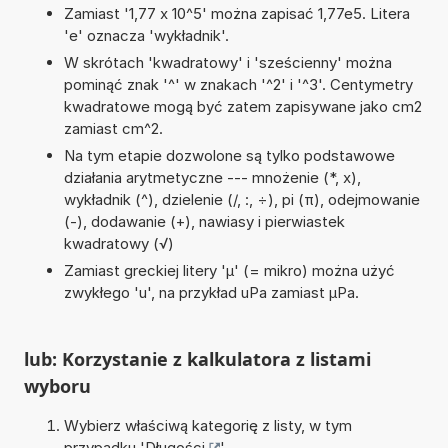
Zamiast '1,77 x 10^5' można zapisać 1,77e5. Litera
'e' oznacza 'wykładnik'.
W skrótach 'kwadratowy' i 'sześcienny' można
pominąć znak '^' w znakach '^2' i '^3'. Centymetry
kwadratowe mogą być zatem zapisywane jako cm2
zamiast cm^2.
Na tym etapie dozwolone są tylko podstawowe
działania arytmetyczne --- mnożenie (*, x),
wykładnik (^), dzielenie (/, :, ÷), pi (π), odejmowanie
(-), dodawanie (+), nawiasy i pierwiastek
kwadratowy (√)
Zamiast greckiej litery 'µ' (= mikro) można użyć
zwykłego 'u', na przykład uPa zamiast µPa.
lub: Korzystanie z kalkulatora z listami
wyboru
Wybierz właściwą kategorię z listy, w tym
przypadku '
Długości
'.