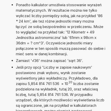
Ponadto kalkulator umożliwia stosowanie wyrażeń
matematycznych. W rezultacie można nie tylko
wyliczać liczby pomiędzy sobą, jak na przykład '86
* 24 km', ale też różne jednostki miary można
łączyć ze sobą bezpośrednio w przeliczeniu. Może
to wyglądać na przykład tak: '12 Kilometr + 49
Jednostka astronomiczna' lub '61mm x 98cm x
36dm = ? cm^3'. Oczywiście jednostki miary
połączone w ten sposób muszą pasować do siebie i
mieć sens w danej kombinacji.
Zamiast '√36' można zapisać 'sqrt 36'.
Jeśli przy opcji 'Liczby w zapisie naukowym'
postawiono znak wyboru, wynik zostanie
wyświetlony jako wykładniczy. Przykładowo, dla
20
zapisu 5,854 814 761 536
×
10
liczba zostanie
podzielona na wykładnik, tutaj 20, oraz właściwą
liczbę, tutaj 5,854 814 761 536. W przypadku
urządzeń, dla których możliwości wyświetlania liczb
są ograniczone, jak na przykład w kalkulatorach
kieszonkowych, można również zastosować