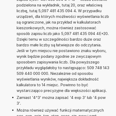
podzielona na wykładnik, tutaj 20, oraz właściwą
liczbę, tutaj 5,097 481 435 094 4. W przypadku
urządzeń, dla których możliwości wyświetlania liczb
są ograniczone, jak na przykład w kalkulatorach
kieszonkowych, można również zastosować
sposób zapisu liczb jako 5,097 481 435 094 4E+20.
Dzięki temu w szczególności bardzo duże oraz
bardzo małe liczby są łatwiejsze do odczytania.
Jeśli w tym miejscu nie postawiono znaku wyboru,
wynik będzie podany zgodnie ze zwyczajowym
sposobem zapisywania liczb. Dla powyższego
przykładu wyglądałoby to następująco: 509 748 143
509 440 000 000. Niezależnie od sposobu
wyświetlania wyników, największa dokładność
kalkulatora to 14 miejsc. Powinno to być
wystarczająco precyzyjne dla większości aplikacji.
Zamiast '4^3' można zapisać '4 exp 3' lub '4 pow
3'.
Można również używać funkcji matematycznych
cos, exp, asin, tan, atan, acos, sin, pow i sqrt.