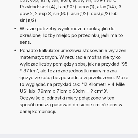
Przykład: sqrt(4), tan(90°), acos(1), atan(1/4), 3
pow 2, 2 exp 3, sin(90), asin(1/2), cos(pi/2) lub
sin(π/2)
W razie potrzeby wynik można zaokrąglić do
określonej liczby miejsc po przecinku, jeśli ma to
sens.
Ponadto kalkulator umożliwia stosowanie wyrażeń
matematycznych. W rezultacie można nie tylko
wyliczać liczby pomiędzy sobą, jak na przykład '95
* 87 km', ale też różne jednostki miary można
łączyć ze sobą bezpośrednio w przeliczeniu. Może
to wyglądać na przykład tak: '12 Kilometr + 4 Mile
US' lub '79mm x 71cm x 63dm = ? cm^3'.
Oczywiście jednostki miary połączone w ten
sposób muszą pasować do siebie i mieć sens w
danej kombinacji.