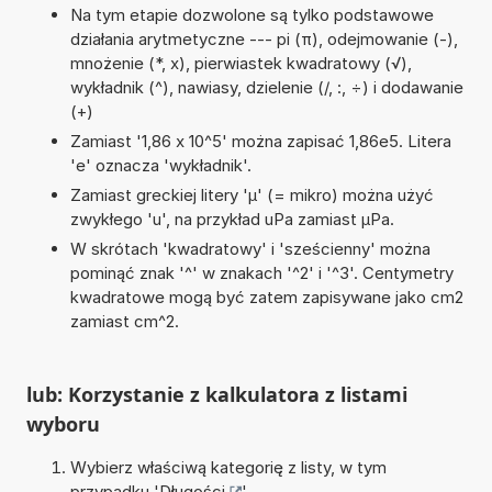
Na tym etapie dozwolone są tylko podstawowe
działania arytmetyczne --- pi (π), odejmowanie (-),
mnożenie (*, x), pierwiastek kwadratowy (√),
wykładnik (^), nawiasy, dzielenie (/, :, ÷) i dodawanie
(+)
Zamiast '1,86 x 10^5' można zapisać 1,86e5. Litera
'e' oznacza 'wykładnik'.
Zamiast greckiej litery 'µ' (= mikro) można użyć
zwykłego 'u', na przykład uPa zamiast µPa.
W skrótach 'kwadratowy' i 'sześcienny' można
pominąć znak '^' w znakach '^2' i '^3'. Centymetry
kwadratowe mogą być zatem zapisywane jako cm2
zamiast cm^2.
lub: Korzystanie z kalkulatora z listami
wyboru
Wybierz właściwą kategorię z listy, w tym
przypadku '
Długości
'.