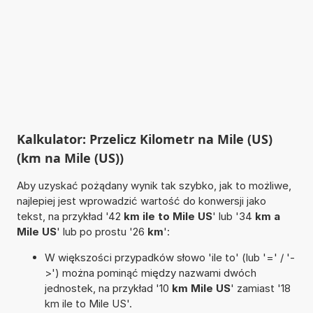
Kalkulator: Przelicz Kilometr na Mile (US)
(km na Mile (US))
Aby uzyskać pożądany wynik tak szybko, jak to możliwe,
najlepiej jest wprowadzić wartość do konwersji jako
tekst, na przykład '42
km ile to Mile US
' lub '34
km a
Mile US
' lub po prostu '26
km
':
W większości przypadków słowo 'ile to' (lub '=' / '-
>') można pominąć między nazwami dwóch
jednostek, na przykład '10
km Mile US
' zamiast '18
km ile to Mile US'.