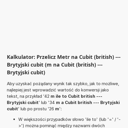
Kalkulator: Przelicz Metr na Cubit (british) ---
Brytyjski cubit (m na Cubit (british) ---
Brytyjski cubit)
Aby uzyskać pożądany wynik tak szybko, jak to możliwe,
najlepiej jest wprowadzić wartość do konwersji jako
tekst, na przykład '42
m ile to Cubit british ---
Brytyjski cubit
' lub '34
m a Cubit british --- Brytyjski
cubit
' lub po prostu '26
m
':
W większości przypadków słowo 'ile to' (lub '=' / '-
>') można pominąć między nazwami dwóch