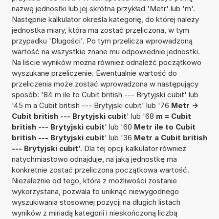
nazwę jednostki lub jej skrótna przykład 'Metr' lub 'm'.
Następnie kalkulator określa kategorię, do której należy
jednostka miary, która ma zostać przeliczona, w tym
przypadku 'Długości'. Po tym przelicza wprowadzoną
wartość na wszystkie znane mu odpowiednie jednostki.
Na liście wyników można również odnaleźć początkowo
wyszukane przeliczenie. Ewentualnie wartość do
przeliczenia może zostać wprowadzona w następujący
sposób: '84 m ile to Cubit british --- Brytyjski cubit' lub
'45 m a Cubit british --- Brytyjski cubit' lub '76
Metr ->
Cubit british --- Brytyjski cubit
' lub '68
m = Cubit
british --- Brytyjski cubit
' lub '60
Metr ile to Cubit
british --- Brytyjski cubit
' lub '36
Metr a Cubit british
--- Brytyjski cubit
'. Dla tej opcji kalkulator również
natychmiastowo odnajduje, na jaką jednostkę ma
konkretnie zostać przeliczona początkowa wartość.
Niezależnie od tego, która z możliwości zostanie
wykorzystana, pozwala to uniknąć niewygodnego
wyszukiwania stosownej pozycji na długich listach
wyników z miriadą kategorii i nieskończoną liczbą