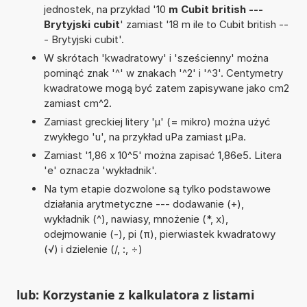
jednostek, na przykład '10
m Cubit british ---
Brytyjski cubit
' zamiast '18 m ile to Cubit british --
- Brytyjski cubit'.
W skrótach 'kwadratowy' i 'sześcienny' można
pominąć znak '^' w znakach '^2' i '^3'. Centymetry
kwadratowe mogą być zatem zapisywane jako cm2
zamiast cm^2.
Zamiast greckiej litery 'µ' (= mikro) można użyć
zwykłego 'u', na przykład uPa zamiast µPa.
Zamiast '1,86 x 10^5' można zapisać 1,86e5. Litera
'e' oznacza 'wykładnik'.
Na tym etapie dozwolone są tylko podstawowe
działania arytmetyczne --- dodawanie (+),
wykładnik (^), nawiasy, mnożenie (*, x),
odejmowanie (-), pi (π), pierwiastek kwadratowy
(√) i dzielenie (/, :, ÷)
lub: Korzystanie z kalkulatora z listami