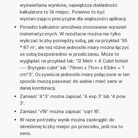
wyświetlania wyników, największa dokładność
kalkulatora to 14 miejsc. Powinno to być
wystarczająco precyzyjne dla większości aplikacji.
Ponadto kalkulator umożliwia stosowanie wyrażeń
matematycznych. W rezultacie można nie tylko
wyliczać liczby pomiędzy sobą, jak na przykład '95
* 87 m', ale też różne jednostki miary można łączyć
ze sobą bezpośrednio w przeliczeniu. Może to
wyglądać na przykład tak: '12 Metr + 4 Cubit british
--- Brytyjski cubit' lub '79mm x 71cm x 63dm = ?
cm^3'. Oczywiście jednostki miary połączone w ten
sposób muszą pasować do siebie i mieć sens w
danej kombinacji.
Zamiast '4^3' można zapisać '4 exp 3' lub '4 pow
3'.
Zamiast '√16' można zapisać 'sqrt 16'.
W razie potrzeby wynik można zaokrąglić do
określonej liczby miejsc po przecinku, jeśli ma to
sens.