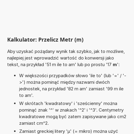
Kalkulator: Przelicz Metr (m)
Aby uzyskać pożądany wynik tak szybko, jak to możliwe,
najlepiej jest wprowadzić wartość do konwersji jako
tekst, na przykład '51 m ile to am' lub po prostu '17
m
':
W większości przypadków słowo 'ile to' (lub '=' / '-
>') można pominąć między nazwami dwóch
jednostek, na przykład '82 m am' zamiast '99 m ile
to am'.
W skrótach 'kwadratowy' i 'sześcienny' można
pominąć znak '^' w znakach '^2' i '^3'. Centymetry
kwadratowe mogą być zatem zapisywane jako cm2
zamiast cm^2.
Zamiast greckiej litery 'µ' (= mikro) można użyć