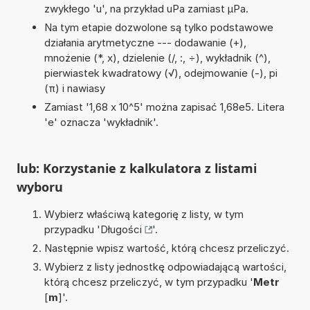
zwykłego 'u', na przykład uPa zamiast µPa.
Na tym etapie dozwolone są tylko podstawowe
działania arytmetyczne --- dodawanie (+),
mnożenie (*, x), dzielenie (/, :, ÷), wykładnik (^),
pierwiastek kwadratowy (√), odejmowanie (-), pi
(π) i nawiasy
Zamiast '1,68 x 10^5' można zapisać 1,68e5. Litera
'e' oznacza 'wykładnik'.
lub: Korzystanie z kalkulatora z listami
wyboru
Wybierz właściwą kategorię z listy, w tym
przypadku '
Długości
'.
Następnie wpisz wartość, którą chcesz przeliczyć.
Wybierz z listy jednostkę odpowiadającą wartości,
którą chcesz przeliczyć, w tym przypadku '
Metr
[
m
]'.