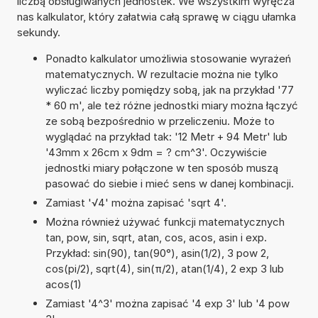
liczbą obsługiwanych jednostek. We wszystkim wyręcza
nas kalkulator, który załatwia całą sprawę w ciągu ułamka
sekundy.
Ponadto kalkulator umożliwia stosowanie wyrażeń
matematycznych. W rezultacie można nie tylko
wyliczać liczby pomiędzy sobą, jak na przykład '77
* 60 m', ale też różne jednostki miary można łączyć
ze sobą bezpośrednio w przeliczeniu. Może to
wyglądać na przykład tak: '12 Metr + 94 Metr' lub
'43mm x 26cm x 9dm = ? cm^3'. Oczywiście
jednostki miary połączone w ten sposób muszą
pasować do siebie i mieć sens w danej kombinacji.
Zamiast '√4' można zapisać 'sqrt 4'.
Można również używać funkcji matematycznych
tan, pow, sin, sqrt, atan, cos, acos, asin i exp.
Przykład: sin(90), tan(90°), asin(1/2), 3 pow 2,
cos(pi/2), sqrt(4), sin(π/2), atan(1/4), 2 exp 3 lub
acos(1)
Zamiast '4^3' można zapisać '4 exp 3' lub '4 pow