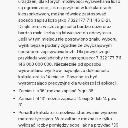
urządzeń, dla których możliwości wyświetlania liczb
są ograniczone, jak na przykład w kalkulatorach
kieszonkowych, można również zastosować
sposób zapisu liczb jako 7,322 177 711 146 E+21.
Dzięki temu w szczególności bardzo duże oraz
bardzo małe liczby są łatwiejsze do odczytania.
Jeśli w tym miejscu nie postawiono znaku wyboru,
wynik będzie podany zgodnie ze zwyczajowym
sposobem zapisywania liczb. Dla powyższego
przykładu wyglądałoby to następująco: 7 322 177 711
146 000 000 000. Niezależnie od sposobu
wyświetlania wyników, największa dokładność
kalkulatora to 14 miejsc. Powinno to być
wystarczająco precyzyjne dla większości aplikacji.
Zamiast '√36' można zapisać 'sqrt 36'.
Zamiast '4^3' można zapisać '4 exp 3' lub '4 pow
3'.
Ponadto kalkulator umożliwia stosowanie wyrażeń
matematycznych. W rezultacie można nie tylko
wyliczać liczby pomiędzy sobą, jak na przykład '36