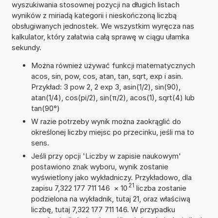
wyszukiwania stosownej pozycji na długich listach
wyników z miriadą kategorii i nieskończoną liczbą
obsługiwanych jednostek. We wszystkim wyręcza nas
kalkulator, który załatwia całą sprawę w ciągu ułamka
sekundy.
Można również używać funkcji matematycznych
acos, sin, pow, cos, atan, tan, sqrt, exp i asin.
Przykład: 3 pow 2, 2 exp 3, asin(1/2), sin(90),
atan(1/4), cos(pi/2), sin(π/2), acos(1), sqrt(4) lub
tan(90°)
W razie potrzeby wynik można zaokrąglić do
określonej liczby miejsc po przecinku, jeśli ma to
sens.
Jeśli przy opcji 'Liczby w zapisie naukowym'
postawiono znak wyboru, wynik zostanie
wyświetlony jako wykładniczy. Przykładowo, dla
21
zapisu 7,322 177 711 146
×
10
liczba zostanie
podzielona na wykładnik, tutaj 21, oraz właściwą
liczbę, tutaj 7,322 177 711 146. W przypadku