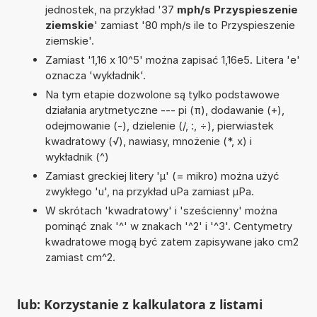
jednostek, na przykład '37
mph/s Przyspieszenie
ziemskie
' zamiast '80 mph/s ile to Przyspieszenie
ziemskie'.
Zamiast '1,16 x 10^5' można zapisać 1,16e5. Litera 'e'
oznacza 'wykładnik'.
Na tym etapie dozwolone są tylko podstawowe
działania arytmetyczne --- pi (π), dodawanie (+),
odejmowanie (-), dzielenie (/, :, ÷), pierwiastek
kwadratowy (√), nawiasy, mnożenie (*, x) i
wykładnik (^)
Zamiast greckiej litery 'µ' (= mikro) można użyć
zwykłego 'u', na przykład uPa zamiast µPa.
W skrótach 'kwadratowy' i 'sześcienny' można
pominąć znak '^' w znakach '^2' i '^3'. Centymetry
kwadratowe mogą być zatem zapisywane jako cm2
zamiast cm^2.
lub: Korzystanie z kalkulatora z listami