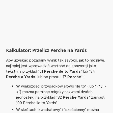
Kalkulator: Przelicz Perche na Yards
Aby uzyskać pożądany wynik tak szybko, jak to możliwe,
najlepiej jest wprowadzić wartość do konwersji jako
tekst, na przykład '51
Perche ile to Yards
' lub '34
Perche a Yards
' lub po prostu '17
Perche
':
W większości przypadków słowo 'ile to' (lub '=' / '-
>') można pominąć między nazwami dwóch
jednostek, na przykład '82
Perche Yards
' zamiast
'99 Perche ile to Yards'.
W skrótach 'kwadratowy' i 'sześcienny' można