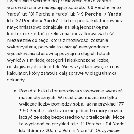
Ewentualnie wartość do przeliczenia może zostać
wprowadzona w następujący sposób: '66 Perche ile to
Yards' lub '81 Perche a Yards' lub '49
Perche -> Yards
'
lub '32
Perche = Yards
'. Dla tej opcji kalkulator również
natychmiastowo odnajduje, na jaką jednostkę ma
konkretnie zostać przeliczona początkowa wartość.
Niezależnie od tego, która z możliwości zostanie
wykorzystana, pozwala to uniknąć niewygodnego
wyszukiwania stosownej pozycji na długich listach
wyników z miriadą kategorii i nieskończoną liczbą
obsługiwanych jednostek. We wszystkim wyręcza nas
kalkulator, który załatwia całą sprawę w ciągu ułamka
sekundy.
Ponadto kalkulator umożliwia stosowanie wyrażeń
matematycznych. W rezultacie można nie tylko
wyliczać liczby pomiędzy sobą, jak na przykład '77
* 60 Perche', ale też różne jednostki miary można
łączyć ze sobą bezpośrednio w przeliczeniu. Może
to wyglądać na przykład tak: '12 Perche + 94 Yards'
lub '43mm x 26cm x 9dm = ? cm^3'. Oczywiście