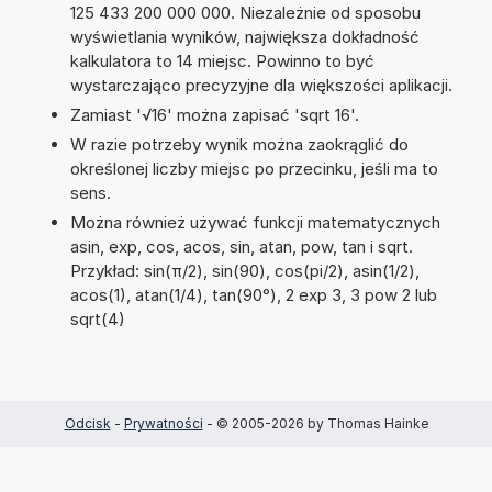
125 433 200 000 000. Niezależnie od sposobu
wyświetlania wyników, największa dokładność
kalkulatora to 14 miejsc. Powinno to być
wystarczająco precyzyjne dla większości aplikacji.
Zamiast '√16' można zapisać 'sqrt 16'.
W razie potrzeby wynik można zaokrąglić do
określonej liczby miejsc po przecinku, jeśli ma to
sens.
Można również używać funkcji matematycznych
asin, exp, cos, acos, sin, atan, pow, tan i sqrt.
Przykład: sin(π/2), sin(90), cos(pi/2), asin(1/2),
acos(1), atan(1/4), tan(90°), 2 exp 3, 3 pow 2 lub
sqrt(4)
Odcisk
-
Prywatności
- © 2005-2026 by Thomas Hainke