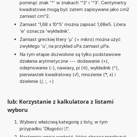
pominąć znak '^' w znakach '^2' i '^3'. Centymetry
kwadratowe mogą być zatem zapisywane jako cm2
zamiast cm^2.
Zamiast '1,68 x 10^5' można zapisać 1,68e5. Litera
'e' oznacza 'wykładnik'.
Zamiast greckiej litery 'µ' (= mikro) można użyć
zwykłego 'u', na przykład uPa zamiast µPa.
Na tym etapie dozwolone są tylko podstawowe
działania arytmetyczne --- dodawanie (+),
odejmowanie (-), nawiasy, pi (π), wykładnik (^),
pierwiastek kwadratowy (√), mnożenie (*, x) i
dzielenie (/, :, ÷)
lub: Korzystanie z kalkulatora z listami
wyboru
Wybierz właściwą kategorię z listy, w tym
przypadku '
Długości
'.
Następnie wpisz wartość, którą chcesz przeliczyć.