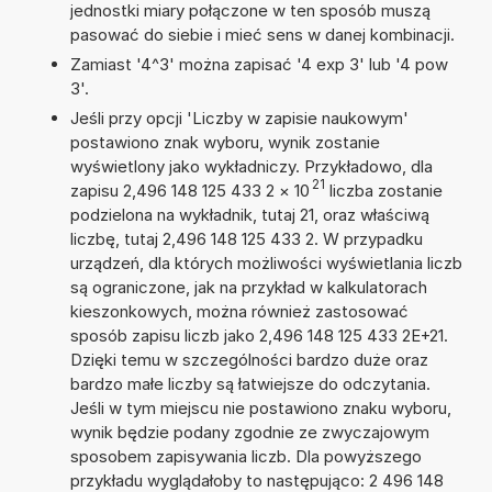
jednostki miary połączone w ten sposób muszą
pasować do siebie i mieć sens w danej kombinacji.
Zamiast '4^3' można zapisać '4 exp 3' lub '4 pow
3'.
Jeśli przy opcji 'Liczby w zapisie naukowym'
postawiono znak wyboru, wynik zostanie
wyświetlony jako wykładniczy. Przykładowo, dla
21
zapisu 2,496 148 125 433 2
×
10
liczba zostanie
podzielona na wykładnik, tutaj 21, oraz właściwą
liczbę, tutaj 2,496 148 125 433 2. W przypadku
urządzeń, dla których możliwości wyświetlania liczb
są ograniczone, jak na przykład w kalkulatorach
kieszonkowych, można również zastosować
sposób zapisu liczb jako 2,496 148 125 433 2E+21.
Dzięki temu w szczególności bardzo duże oraz
bardzo małe liczby są łatwiejsze do odczytania.
Jeśli w tym miejscu nie postawiono znaku wyboru,
wynik będzie podany zgodnie ze zwyczajowym
sposobem zapisywania liczb. Dla powyższego
przykładu wyglądałoby to następująco: 2 496 148