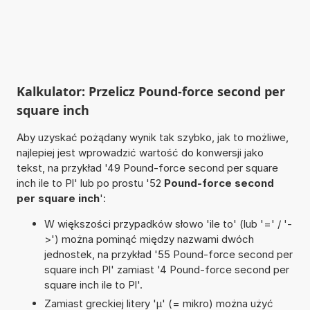
Kalkulator: Przelicz Pound-force second per
square inch
Aby uzyskać pożądany wynik tak szybko, jak to możliwe,
najlepiej jest wprowadzić wartość do konwersji jako
tekst, na przykład '49 Pound-force second per square
inch ile to Pl' lub po prostu '52
Pound-force second
per square inch
':
W większości przypadków słowo 'ile to' (lub '=' / '-
>') można pominąć między nazwami dwóch
jednostek, na przykład '55 Pound-force second per
square inch Pl' zamiast '4 Pound-force second per
square inch ile to Pl'.
Zamiast greckiej litery 'µ' (= mikro) można użyć