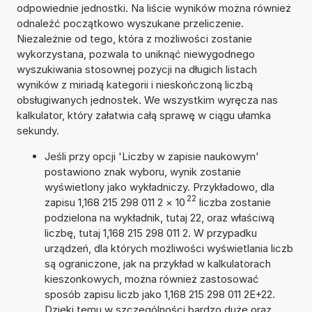
odpowiednie jednostki. Na liście wyników można również
odnaleźć początkowo wyszukane przeliczenie.
Niezależnie od tego, która z możliwości zostanie
wykorzystana, pozwala to uniknąć niewygodnego
wyszukiwania stosownej pozycji na długich listach
wyników z miriadą kategorii i nieskończoną liczbą
obsługiwanych jednostek. We wszystkim wyręcza nas
kalkulator, który załatwia całą sprawę w ciągu ułamka
sekundy.
Jeśli przy opcji 'Liczby w zapisie naukowym'
postawiono znak wyboru, wynik zostanie
wyświetlony jako wykładniczy. Przykładowo, dla
22
zapisu 1,168 215 298 011 2
×
10
liczba zostanie
podzielona na wykładnik, tutaj 22, oraz właściwą
liczbę, tutaj 1,168 215 298 011 2. W przypadku
urządzeń, dla których możliwości wyświetlania liczb
są ograniczone, jak na przykład w kalkulatorach
kieszonkowych, można również zastosować
sposób zapisu liczb jako 1,168 215 298 011 2E+22.
Dzięki temu w szczególności bardzo duże oraz