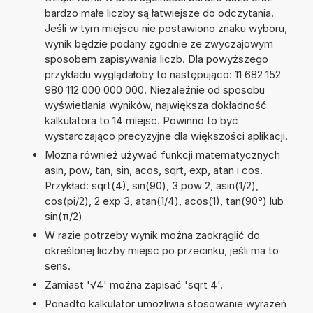
bardzo małe liczby są łatwiejsze do odczytania.
Jeśli w tym miejscu nie postawiono znaku wyboru,
wynik będzie podany zgodnie ze zwyczajowym
sposobem zapisywania liczb. Dla powyższego
przykładu wyglądałoby to następująco: 11 682 152
980 112 000 000 000. Niezależnie od sposobu
wyświetlania wyników, największa dokładność
kalkulatora to 14 miejsc. Powinno to być
wystarczająco precyzyjne dla większości aplikacji.
Można również używać funkcji matematycznych
asin, pow, tan, sin, acos, sqrt, exp, atan i cos.
Przykład: sqrt(4), sin(90), 3 pow 2, asin(1/2),
cos(pi/2), 2 exp 3, atan(1/4), acos(1), tan(90°) lub
sin(π/2)
W razie potrzeby wynik można zaokrąglić do
określonej liczby miejsc po przecinku, jeśli ma to
sens.
Zamiast '√4' można zapisać 'sqrt 4'.
Ponadto kalkulator umożliwia stosowanie wyrażeń