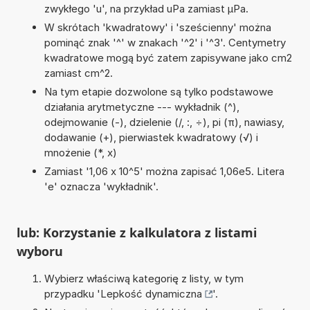
zwykłego 'u', na przykład uPa zamiast µPa.
W skrótach 'kwadratowy' i 'sześcienny' można
pominąć znak '^' w znakach '^2' i '^3'. Centymetry
kwadratowe mogą być zatem zapisywane jako cm2
zamiast cm^2.
Na tym etapie dozwolone są tylko podstawowe
działania arytmetyczne --- wykładnik (^),
odejmowanie (-), dzielenie (/, :, ÷), pi (π), nawiasy,
dodawanie (+), pierwiastek kwadratowy (√) i
mnożenie (*, x)
Zamiast '1,06 x 10^5' można zapisać 1,06e5. Litera
'e' oznacza 'wykładnik'.
lub: Korzystanie z kalkulatora z listami
wyboru
Wybierz właściwą kategorię z listy, w tym
przypadku '
Lepkość dynamiczna
'.