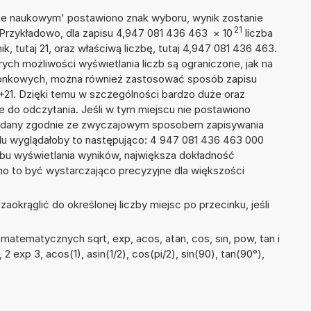
isie naukowym' postawiono znak wyboru, wynik zostanie
21
 Przykładowo, dla zapisu 4,947 081 436 463
×
10
liczba
k, tutaj 21, oraz właściwą liczbę, tutaj 4,947 081 436 463.
ych możliwości wyświetlania liczb są ograniczone, jak na
szonkowych, można również zastosować sposób zapisu
E+21. Dzięki temu w szczególności bardzo duże oraz
ze do odczytania. Jeśli w tym miejscu nie postawiono
podany zgodnie ze zwyczajowym sposobem zapisywania
du wyglądałoby to następująco: 4 947 081 436 463 000
bu wyświetlania wyników, największa dokładność
nno to być wystarczająco precyzyjne dla większości
okrąglić do określonej liczby miejsc po przecinku, jeśli
atematycznych sqrt, exp, acos, atan, cos, sin, pow, tan i
, 2 exp 3, acos(1), asin(1/2), cos(pi/2), sin(90), tan(90°),