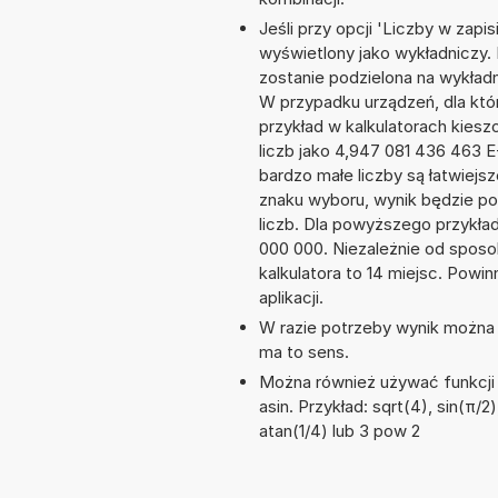
Jeśli przy opcji 'Liczby w zap
wyświetlony jako wykładniczy.
zostanie podzielona na wykładni
W przypadku urządzeń, dla któr
przykład w kalkulatorach kie
liczb jako 4,947 081 436 463 
bardzo małe liczby są łatwiejs
znaku wyboru, wynik będzie 
liczb. Dla powyższego przykła
000 000. Niezależnie od sposo
kalkulatora to 14 miejsc. Powi
aplikacji.
W razie potrzeby wynik można za
ma to sens.
Można również używać funkcji m
asin. Przykład: sqrt(4), sin(π/2)
atan(1/4) lub 3 pow 2