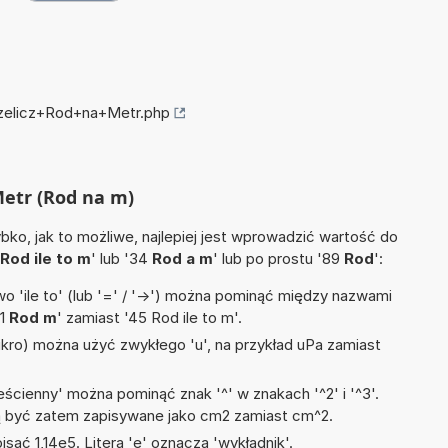
rzelicz+Rod+na+Metr.php
Metr (Rod na m)
ko, jak to możliwe, najlepiej jest wprowadzić wartość do
Rod ile to m
' lub '34
Rod a m
' lub po prostu '89
Rod
':
 'ile to' (lub '=' / '->') można pominąć między nazwami
'1
Rod m
' zamiast '45 Rod ile to m'.
mikro) można użyć zwykłego 'u', na przykład uPa zamiast
ścienny' można pominąć znak '^' w znakach '^2' i '^3'.
być zatem zapisywane jako cm2 zamiast cm^2.
isać 1,14e5. Litera 'e' oznacza 'wykładnik'.