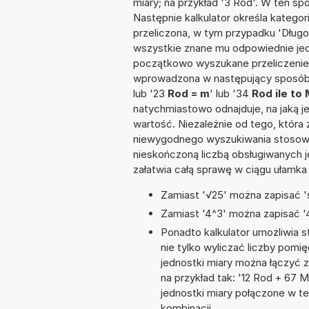
miary; na przykład '3 Rod'. W ten sp
Następnie kalkulator określa kategor
przeliczona, w tym przypadku 'Dług
wszystkie znane mu odpowiednie jed
początkowo wyszukane przeliczenie.
wprowadzona w następujący sposób: '
lub '23
Rod = m
' lub '34
Rod ile to
natychmiastowo odnajduje, na jaką 
wartość. Niezależnie od tego, która
niewygodnego wyszukiwania stosownej 
nieskończoną liczbą obsługiwanych j
załatwia całą sprawę w ciągu ułamka
Zamiast '√25' można zapisać 's
Zamiast '4^3' można zapisać '4
Ponadto kalkulator umożliwia
nie tylko wyliczać liczby pomię
jednostki miary można łączyć 
na przykład tak: '12 Rod + 67
jednostki miary połączone w t
kombinacji.