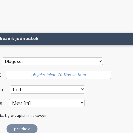
licznik jednostek
?
wa:
a:
iczby w zapisie naukowym