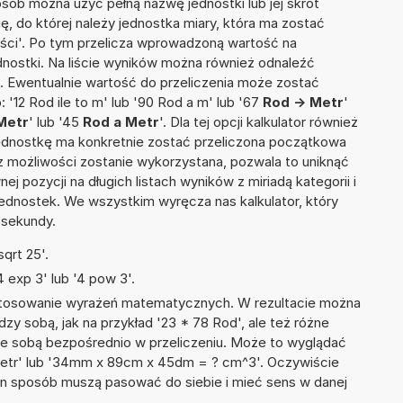
osób można użyć pełną nazwę jednostki lub jej skrót
ię, do której należy jednostka miary, która ma zostać
ości'. Po tym przelicza wprowadzoną wartość na
nostki. Na liście wyników można również odnaleźć
 Ewentualnie wartość do przeliczenia może zostać
12 Rod ile to m' lub '90 Rod a m' lub '67
Rod -> Metr
'
 Metr
' lub '45
Rod a Metr
'. Dla tej opcji kalkulator również
jednostkę ma konkretnie zostać przeliczona początkowa
 z możliwości zostanie wykorzystana, pozwala to uniknąć
pozycji na długich listach wyników z miriadą kategorii i
ednostek. We wszystkim wyręcza nas kalkulator, który
 sekundy.
qrt 25'.
 exp 3' lub '4 pow 3'.
 stosowanie wyrażeń matematycznych. W rezultacie można
dzy sobą, jak na przykład '23 * 78 Rod', ale też różne
ze sobą bezpośrednio w przeliczeniu. Może to wyglądać
 Metr' lub '34mm x 89cm x 45dm = ? cm^3'. Oczywiście
en sposób muszą pasować do siebie i mieć sens w danej