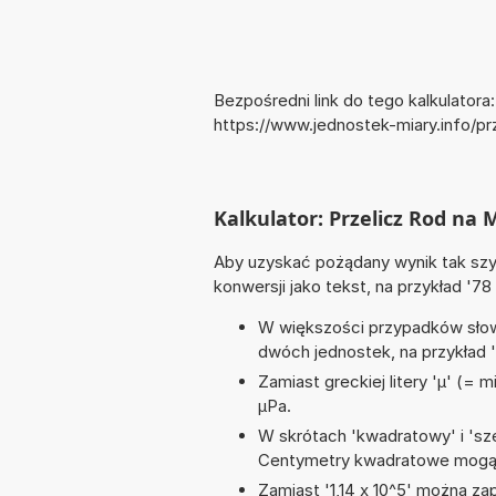
Bezpośredni link do tego kalkulatora:
https://www.jednostek-miary.info/p
Kalkulator: Przelicz Rod na 
Aby uzyskać pożądany wynik tak szyb
konwersji jako tekst, na przykład '78
W większości przypadków słowo
dwóch jednostek, na przykład 
Zamiast greckiej litery 'µ' (= 
µPa.
W skrótach 'kwadratowy' i 'sze
Centymetry kwadratowe mogą 
Zamiast '1,14 x 10^5' można zap