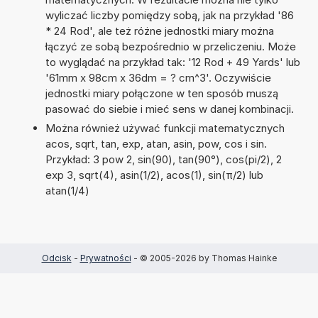
wyliczać liczby pomiędzy sobą, jak na przykład '86
* 24 Rod', ale też różne jednostki miary można
łączyć ze sobą bezpośrednio w przeliczeniu. Może
to wyglądać na przykład tak: '12 Rod + 49 Yards' lub
'61mm x 98cm x 36dm = ? cm^3'. Oczywiście
jednostki miary połączone w ten sposób muszą
pasować do siebie i mieć sens w danej kombinacji.
Można również używać funkcji matematycznych
acos, sqrt, tan, exp, atan, asin, pow, cos i sin.
Przykład: 3 pow 2, sin(90), tan(90°), cos(pi/2), 2
exp 3, sqrt(4), asin(1/2), acos(1), sin(π/2) lub
atan(1/4)
Odcisk
-
Prywatności
- © 2005-2026 by Thomas Hainke