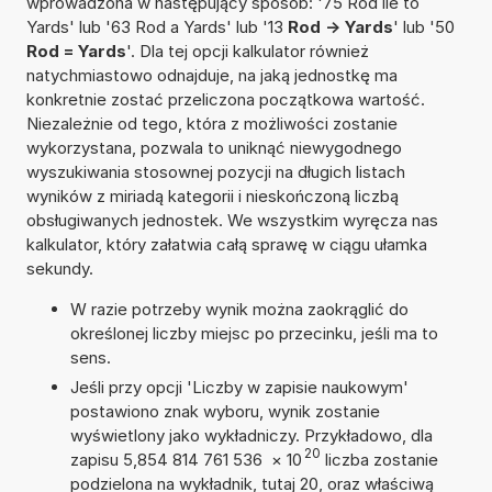
wprowadzona w następujący sposób: '75 Rod ile to
Yards' lub '63 Rod a Yards' lub '13
Rod -> Yards
' lub '50
Rod = Yards
'. Dla tej opcji kalkulator również
natychmiastowo odnajduje, na jaką jednostkę ma
konkretnie zostać przeliczona początkowa wartość.
Niezależnie od tego, która z możliwości zostanie
wykorzystana, pozwala to uniknąć niewygodnego
wyszukiwania stosownej pozycji na długich listach
wyników z miriadą kategorii i nieskończoną liczbą
obsługiwanych jednostek. We wszystkim wyręcza nas
kalkulator, który załatwia całą sprawę w ciągu ułamka
sekundy.
W razie potrzeby wynik można zaokrąglić do
określonej liczby miejsc po przecinku, jeśli ma to
sens.
Jeśli przy opcji 'Liczby w zapisie naukowym'
postawiono znak wyboru, wynik zostanie
wyświetlony jako wykładniczy. Przykładowo, dla
20
zapisu 5,854 814 761 536
×
10
liczba zostanie
podzielona na wykładnik, tutaj 20, oraz właściwą