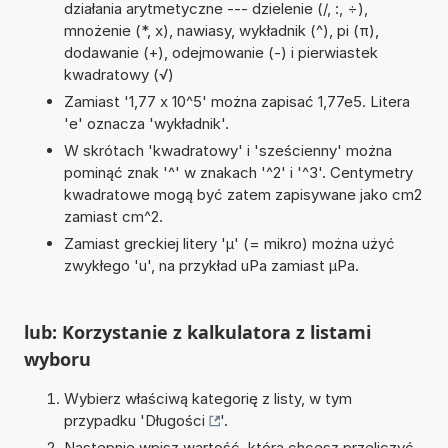
działania arytmetyczne --- dzielenie (/, :, ÷),
mnożenie (*, x), nawiasy, wykładnik (^), pi (π),
dodawanie (+), odejmowanie (-) i pierwiastek
kwadratowy (√)
Zamiast '1,77 x 10^5' można zapisać 1,77e5. Litera
'e' oznacza 'wykładnik'.
W skrótach 'kwadratowy' i 'sześcienny' można
pominąć znak '^' w znakach '^2' i '^3'. Centymetry
kwadratowe mogą być zatem zapisywane jako cm2
zamiast cm^2.
Zamiast greckiej litery 'µ' (= mikro) można użyć
zwykłego 'u', na przykład uPa zamiast µPa.
lub: Korzystanie z kalkulatora z listami
wyboru
Wybierz właściwą kategorię z listy, w tym
przypadku '
Długości
'.
Następnie wpisz wartość, którą chcesz przeliczyć.