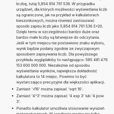
liczbę, tutaj 5,854 814 761 536. W przypadku
urządzeń, dla których możliwości wyświetlania liczb
są ograniczone, jak na przykład w kalkulatorach
kieszonkowych, można również zastosować
sposób zapisu liczb jako 5,854 814 761 536 E+20.
Dzięki temu w szczególności bardzo duże oraz
bardzo małe liczby są łatwiejsze do odczytania.
Jeśli w tym miejscu nie postawiono znaku wyboru,
wynik będzie podany zgodnie ze zwyczajowym
sposobem zapisywania liczb. Dla powyższego
przykładu wyglądałoby to następująco: 585 481 476
153 600 000 000. Niezależnie od sposobu
wyświetlania wyników, największa dokładność
kalkulatora to 14 miejsc. Powinno to być
wystarczająco precyzyjne dla większości aplikacji.
Zamiast '√16' można zapisać 'sqrt 16'.
Zamiast '4^3' można zapisać '4 exp 3' lub '4 pow
3'.
Ponadto kalkulator umożliwia stosowanie wyrażeń
matematycznych. W rezultacie można nie tylko