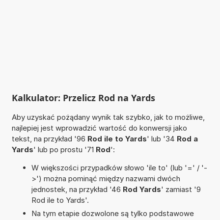
Kalkulator: Przelicz Rod na Yards
Aby uzyskać pożądany wynik tak szybko, jak to możliwe,
najlepiej jest wprowadzić wartość do konwersji jako
tekst, na przykład '96
Rod ile to Yards
' lub '34
Rod a
Yards
' lub po prostu '71
Rod
':
W większości przypadków słowo 'ile to' (lub '=' / '-
>') można pominąć między nazwami dwóch
jednostek, na przykład '46
Rod Yards
' zamiast '9
Rod ile to Yards'.
Na tym etapie dozwolone są tylko podstawowe