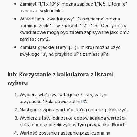
Zamiast '1,11 x 10^5' można zapisać 1,11e5. Litera 'e'
oznacza 'wykładnik'.
W skrótach 'kwadratowy' i 'sześcienny' można
pominąć znak '^' w znakach '^2' i '^3'. Centymetry
kwadratowe mogą być zatem zapisywane jako cm2
zamiast cm^2.
Zamiast greckiej litery 'µ' (= mikro) można użyć
zwykłego 'u', na przykład uPa zamiast µPa.
lub: Korzystanie z kalkulatora z listami
wyboru
Wybierz właściwą kategorię z listy, w tym
przypadku '
Pola powierzchni
'.
Następnie wpisz wartość, którą chcesz przeliczyć.
Wybierz z listy jednostkę odpowiadającą wartości,
którą chcesz przeliczyć, w tym przypadku '
Rood
'.
Wartość zostanie następnie przeliczona na