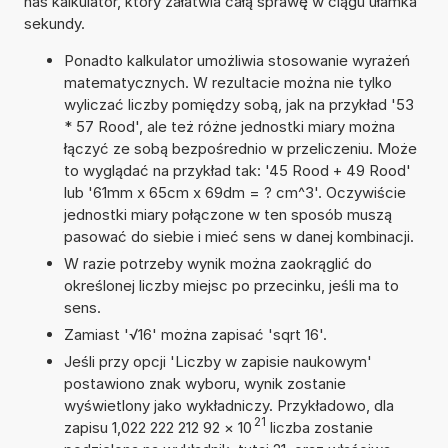
nas kalkulator, który załatwia całą sprawę w ciągu ułamka
sekundy.
Ponadto kalkulator umożliwia stosowanie wyrażeń
matematycznych. W rezultacie można nie tylko
wyliczać liczby pomiędzy sobą, jak na przykład '53
* 57 Rood', ale też różne jednostki miary można
łączyć ze sobą bezpośrednio w przeliczeniu. Może
to wyglądać na przykład tak: '45 Rood + 49 Rood'
lub '61mm x 65cm x 69dm = ? cm^3'. Oczywiście
jednostki miary połączone w ten sposób muszą
pasować do siebie i mieć sens w danej kombinacji.
W razie potrzeby wynik można zaokrąglić do
określonej liczby miejsc po przecinku, jeśli ma to
sens.
Zamiast '√16' można zapisać 'sqrt 16'.
Jeśli przy opcji 'Liczby w zapisie naukowym'
postawiono znak wyboru, wynik zostanie
wyświetlony jako wykładniczy. Przykładowo, dla
21
zapisu 1,022 222 212 92
×
10
liczba zostanie