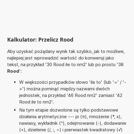
Kalkulator: Przelicz Rood
Aby uzyskać pożądany wynik tak szybko, jak to możliwe,
najlepiej jest wprowadzić wartość do konwersji jako
tekst, na przykład '30 Rood ile to nm2' lub po prostu '38
Rood
':
W większości przypadków słowo 'ile to' (lub '=' / '-
>') można pominąć między nazwami dwóch
jednostek, na przykład '46 Rood nm2' zamiast '42
Rood ile to nm2'.
Na tym etapie dozwolone są tylko podstawowe
działania arytmetyczne --- pi (π), mnożenie (*, x),
nawiasy, wykładnik (^), odejmowanie (-), dodawanie
(+), dzielenie (/, :, ÷) i pierwiastek kwadratowy (√)