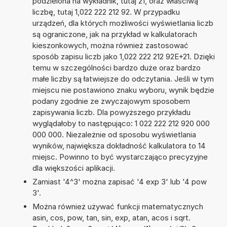
podzielona na wykładnik, tutaj 21, oraz właściwą
liczbę, tutaj 1,022 222 212 92. W przypadku
urządzeń, dla których możliwości wyświetlania liczb
są ograniczone, jak na przykład w kalkulatorach
kieszonkowych, można również zastosować
sposób zapisu liczb jako 1,022 222 212 92E+21. Dzięki
temu w szczególności bardzo duże oraz bardzo
małe liczby są łatwiejsze do odczytania. Jeśli w tym
miejscu nie postawiono znaku wyboru, wynik będzie
podany zgodnie ze zwyczajowym sposobem
zapisywania liczb. Dla powyższego przykładu
wyglądałoby to następująco: 1 022 222 212 920 000
000 000. Niezależnie od sposobu wyświetlania
wyników, największa dokładność kalkulatora to 14
miejsc. Powinno to być wystarczająco precyzyjne
dla większości aplikacji.
Zamiast '4^3' można zapisać '4 exp 3' lub '4 pow
3'.
Można również używać funkcji matematycznych
asin, cos, pow, tan, sin, exp, atan, acos i sqrt.