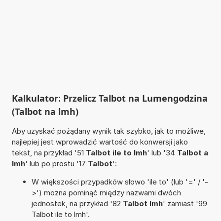
Kalkulator: Przelicz Talbot na Lumengodzina
(Talbot na lmh)
Aby uzyskać pożądany wynik tak szybko, jak to możliwe,
najlepiej jest wprowadzić wartość do konwersji jako
tekst, na przykład '51
Talbot ile to lmh
' lub '34
Talbot a
lmh
' lub po prostu '17
Talbot
':
W większości przypadków słowo 'ile to' (lub '=' / '-
>') można pominąć między nazwami dwóch
jednostek, na przykład '82
Talbot lmh
' zamiast '99
Talbot ile to lmh'.