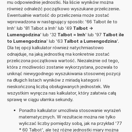
mu odpowiednie jednostki. Na liście wyników można
również odnaleźć początkowo wyszukane przeliczenie.
Ewentualnie wartość do przeliczenia może zostać
wprowadzona w następujący sposób: '66 Talbot ile to
lmh' lub '81 Talbot a lmh' lub '49
Talbot ->
Lumengodzina
' lub '32
Talbot = lmh
' lub '97
Talbot ile
to Lumengodzina
' lub '63
Talbot a Lumengodzina
'.
Dla tej opcji kalkulator również natychmiastowo
odnajduje, na jaką jednostkę ma konkretnie zostać
przeliczona początkowa wartość. Niezależnie od tego,
która z możliwości zostanie wykorzystana, pozwala to
uniknąć niewygodnego wyszukiwania stosownej pozycji
na długich listach wyników z miriadą kategorii i
nieskończoną liczbą obsługiwanych jednostek. We
wszystkim wyręcza nas kalkulator, który załatwia całą
sprawę w ciągu ułamka sekundy.
Ponadto kalkulator umożliwia stosowanie wyrażeń
matematycznych. W rezultacie można nie tylko
wyliczać liczby pomiędzy sobą, jak na przykład '77
* 60 Talbot', ale też różne jednostki miary można