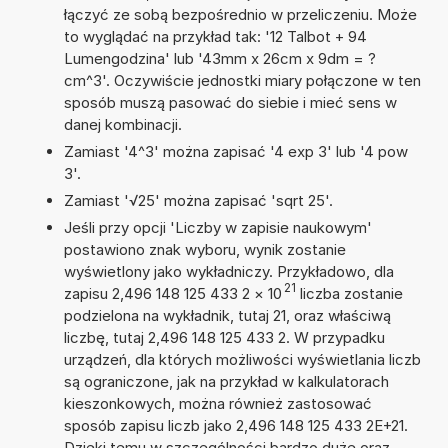
łączyć ze sobą bezpośrednio w przeliczeniu. Może
to wyglądać na przykład tak: '12 Talbot + 94
Lumengodzina' lub '43mm x 26cm x 9dm = ?
cm^3'. Oczywiście jednostki miary połączone w ten
sposób muszą pasować do siebie i mieć sens w
danej kombinacji.
Zamiast '4^3' można zapisać '4 exp 3' lub '4 pow
3'.
Zamiast '√25' można zapisać 'sqrt 25'.
Jeśli przy opcji 'Liczby w zapisie naukowym'
postawiono znak wyboru, wynik zostanie
wyświetlony jako wykładniczy. Przykładowo, dla
21
zapisu 2,496 148 125 433 2
×
10
liczba zostanie
podzielona na wykładnik, tutaj 21, oraz właściwą
liczbę, tutaj 2,496 148 125 433 2. W przypadku
urządzeń, dla których możliwości wyświetlania liczb
są ograniczone, jak na przykład w kalkulatorach
kieszonkowych, można również zastosować
sposób zapisu liczb jako 2,496 148 125 433 2E+21.
Dzięki temu w szczególności bardzo duże oraz