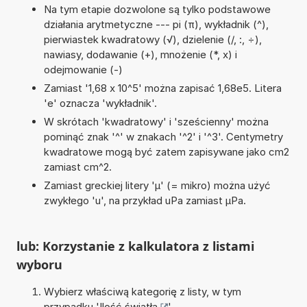
Na tym etapie dozwolone są tylko podstawowe
działania arytmetyczne --- pi (π), wykładnik (^),
pierwiastek kwadratowy (√), dzielenie (/, :, ÷),
nawiasy, dodawanie (+), mnożenie (*, x) i
odejmowanie (-)
Zamiast '1,68 x 10^5' można zapisać 1,68e5. Litera
'e' oznacza 'wykładnik'.
W skrótach 'kwadratowy' i 'sześcienny' można
pominąć znak '^' w znakach '^2' i '^3'. Centymetry
kwadratowe mogą być zatem zapisywane jako cm2
zamiast cm^2.
Zamiast greckiej litery 'µ' (= mikro) można użyć
zwykłego 'u', na przykład uPa zamiast µPa.
lub: Korzystanie z kalkulatora z listami
wyboru
Wybierz właściwą kategorię z listy, w tym
przypadku '
Ilość światła
'.