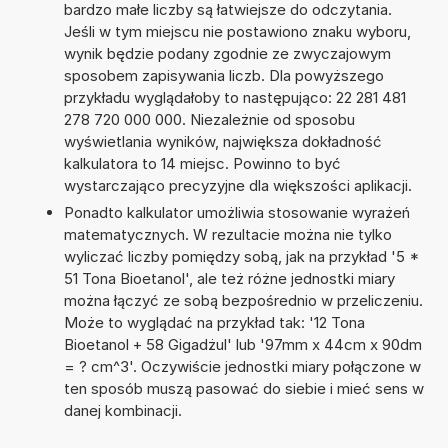
bardzo małe liczby są łatwiejsze do odczytania.
Jeśli w tym miejscu nie postawiono znaku wyboru,
wynik będzie podany zgodnie ze zwyczajowym
sposobem zapisywania liczb. Dla powyższego
przykładu wyglądałoby to następująco: 22 281 481
278 720 000 000. Niezależnie od sposobu
wyświetlania wyników, największa dokładność
kalkulatora to 14 miejsc. Powinno to być
wystarczająco precyzyjne dla większości aplikacji.
Ponadto kalkulator umożliwia stosowanie wyrażeń
matematycznych. W rezultacie można nie tylko
wyliczać liczby pomiędzy sobą, jak na przykład '5 *
51 Tona Bioetanol', ale też różne jednostki miary
można łączyć ze sobą bezpośrednio w przeliczeniu.
Może to wyglądać na przykład tak: '12 Tona
Bioetanol + 58 Gigadżul' lub '97mm x 44cm x 90dm
= ? cm^3'. Oczywiście jednostki miary połączone w
ten sposób muszą pasować do siebie i mieć sens w
danej kombinacji.