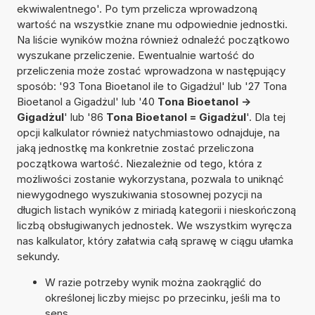
ekwiwalentnego'. Po tym przelicza wprowadzoną
wartość na wszystkie znane mu odpowiednie jednostki.
Na liście wyników można również odnaleźć początkowo
wyszukane przeliczenie. Ewentualnie wartość do
przeliczenia może zostać wprowadzona w następujący
sposób: '93 Tona Bioetanol ile to Gigadżul' lub '27 Tona
Bioetanol a Gigadżul' lub '40
Tona Bioetanol ->
Gigadżul
' lub '86
Tona Bioetanol = Gigadżul
'. Dla tej
opcji kalkulator również natychmiastowo odnajduje, na
jaką jednostkę ma konkretnie zostać przeliczona
początkowa wartość. Niezależnie od tego, która z
możliwości zostanie wykorzystana, pozwala to uniknąć
niewygodnego wyszukiwania stosownej pozycji na
długich listach wyników z miriadą kategorii i nieskończoną
liczbą obsługiwanych jednostek. We wszystkim wyręcza
nas kalkulator, który załatwia całą sprawę w ciągu ułamka
sekundy.
W razie potrzeby wynik można zaokrąglić do
określonej liczby miejsc po przecinku, jeśli ma to
sens.