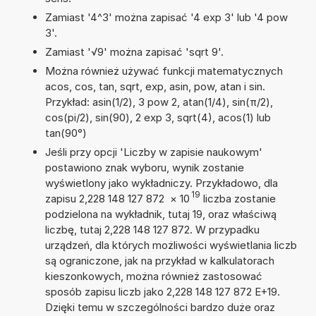
Zamiast '4^3' można zapisać '4 exp 3' lub '4 pow
3'.
Zamiast '√9' można zapisać 'sqrt 9'.
Można również używać funkcji matematycznych
acos, cos, tan, sqrt, exp, asin, pow, atan i sin.
Przykład: asin(1/2), 3 pow 2, atan(1/4), sin(π/2),
cos(pi/2), sin(90), 2 exp 3, sqrt(4), acos(1) lub
tan(90°)
Jeśli przy opcji 'Liczby w zapisie naukowym'
postawiono znak wyboru, wynik zostanie
wyświetlony jako wykładniczy. Przykładowo, dla
19
zapisu 2,228 148 127 872
×
10
liczba zostanie
podzielona na wykładnik, tutaj 19, oraz właściwą
liczbę, tutaj 2,228 148 127 872. W przypadku
urządzeń, dla których możliwości wyświetlania liczb
są ograniczone, jak na przykład w kalkulatorach
kieszonkowych, można również zastosować
sposób zapisu liczb jako 2,228 148 127 872 E+19.
Dzięki temu w szczególności bardzo duże oraz