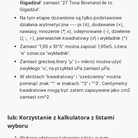
Gigadżul
' zamiast '27 Tona Bioetanol ile to
Gigadżul'.
Na tym etapie dozwolone są tylko podstawowe
działania arytmetyczne --- pi (π), dodawanie (+),
nawiasy, mnożenie (*, x), odejmowanie (-), dzielenie
(/, :, ÷), pierwiastek kwadratowy (√) i wykładnik (^)
Zamiast '1,95 x 10^5' można zapisać 1,95e5. Litera
'e' oznacza 'wykładnik'.
Zamiast greckiej litery 'µ' (= mikro) można użyć
zwykłego 'u', na przykład uPa zamiast µPa.
W skrótach 'kwadratowy' i 'sześcienny' można
pominąć znak '^' w znakach '^2' i '^3'. Centymetry
kwadratowe mogą być zatem zapisywane jako cm2
zamiast cm^2.
lub: Korzystanie z kalkulatora z listami
wyboru
Wybierz właściwą kategorię z listy, w tym