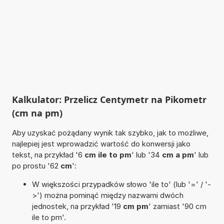
Kalkulator: Przelicz Centymetr na Pikometr
(cm na pm)
Aby uzyskać pożądany wynik tak szybko, jak to możliwe,
najlepiej jest wprowadzić wartość do konwersji jako
tekst, na przykład '6
cm ile to pm
' lub '34
cm a pm
' lub
po prostu '62
cm
':
W większości przypadków słowo 'ile to' (lub '=' / '-
>') można pominąć między nazwami dwóch
jednostek, na przykład '19
cm pm
' zamiast '90 cm
ile to pm'.