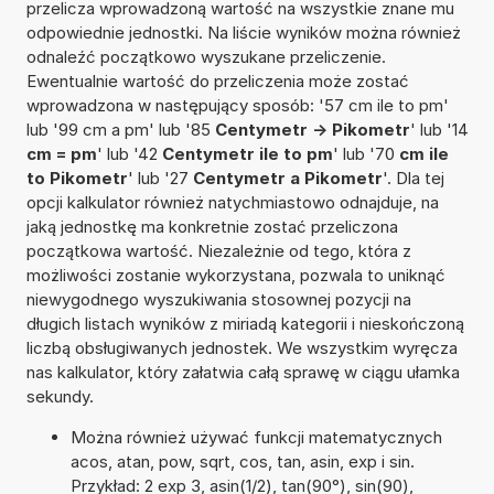
przelicza wprowadzoną wartość na wszystkie znane mu
odpowiednie jednostki. Na liście wyników można również
odnaleźć początkowo wyszukane przeliczenie.
Ewentualnie wartość do przeliczenia może zostać
wprowadzona w następujący sposób: '57 cm ile to pm'
lub '99 cm a pm' lub '85
Centymetr -> Pikometr
' lub '14
cm = pm
' lub '42
Centymetr ile to pm
' lub '70
cm ile
to Pikometr
' lub '27
Centymetr a Pikometr
'. Dla tej
opcji kalkulator również natychmiastowo odnajduje, na
jaką jednostkę ma konkretnie zostać przeliczona
początkowa wartość. Niezależnie od tego, która z
możliwości zostanie wykorzystana, pozwala to uniknąć
niewygodnego wyszukiwania stosownej pozycji na
długich listach wyników z miriadą kategorii i nieskończoną
liczbą obsługiwanych jednostek. We wszystkim wyręcza
nas kalkulator, który załatwia całą sprawę w ciągu ułamka
sekundy.
Można również używać funkcji matematycznych
acos, atan, pow, sqrt, cos, tan, asin, exp i sin.
Przykład: 2 exp 3, asin(1/2), tan(90°), sin(90),