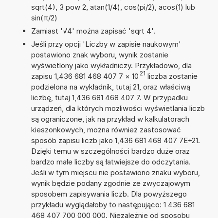
sqrt(4), 3 pow 2, atan(1/4), cos(pi/2), acos(1) lub
sin(π/2)
Zamiast '√4' można zapisać 'sqrt 4'.
Jeśli przy opcji 'Liczby w zapisie naukowym'
postawiono znak wyboru, wynik zostanie
wyświetlony jako wykładniczy. Przykładowo, dla
21
zapisu 1,436 681 468 407 7
×
10
liczba zostanie
podzielona na wykładnik, tutaj 21, oraz właściwą
liczbę, tutaj 1,436 681 468 407 7. W przypadku
urządzeń, dla których możliwości wyświetlania liczb
są ograniczone, jak na przykład w kalkulatorach
kieszonkowych, można również zastosować
sposób zapisu liczb jako 1,436 681 468 407 7E+21.
Dzięki temu w szczególności bardzo duże oraz
bardzo małe liczby są łatwiejsze do odczytania.
Jeśli w tym miejscu nie postawiono znaku wyboru,
wynik będzie podany zgodnie ze zwyczajowym
sposobem zapisywania liczb. Dla powyższego
przykładu wyglądałoby to następująco: 1 436 681
468 407 700 000 000. Niezależnie od sposobu