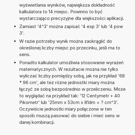
wyświetlania wyników, największa dokładność
kalkulatora to 14 miejsc. Powinno to być
wystarczająco precyzyjne dla większości aplikacji.
Zamiast '4^3' można zapisać '4 exp 3' lub '4 pow
3'.
W razie potrzeby wynik można zaokrąglić do
określonej liczby miejsc po przecinku, jeśli ma to
sens.
Ponadto kalkulator umożliwia stosowanie wyrażeń
matematycznych. W rezultacie można nie tylko
wyliczać liczby pomiędzy sobą, jak na przykład '68
* 96 cm', ale też różne jednostki miary można
łączyć ze sobą bezpośrednio w przeliczeniu. Może
to wyglądać na przykład tak: '12 Centymetr + 40
Pikometr' lub '25mm x 53cm x 81dm = ? cm^3'.
Oczywiście jednostki miary połączone w ten
sposób muszą pasować do siebie i mieć sens w
danej kombinacji.