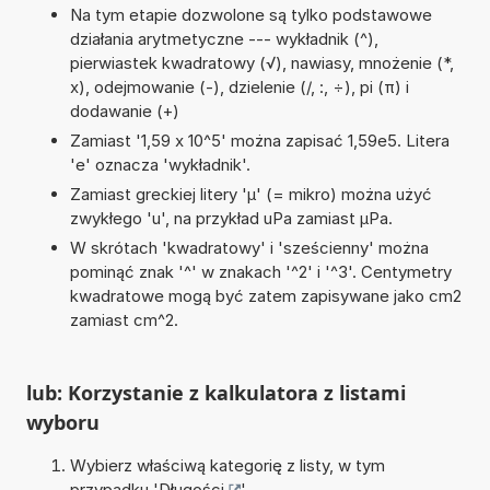
Na tym etapie dozwolone są tylko podstawowe
działania arytmetyczne --- wykładnik (^),
pierwiastek kwadratowy (√), nawiasy, mnożenie (*,
x), odejmowanie (-), dzielenie (/, :, ÷), pi (π) i
dodawanie (+)
Zamiast '1,59 x 10^5' można zapisać 1,59e5. Litera
'e' oznacza 'wykładnik'.
Zamiast greckiej litery 'µ' (= mikro) można użyć
zwykłego 'u', na przykład uPa zamiast µPa.
W skrótach 'kwadratowy' i 'sześcienny' można
pominąć znak '^' w znakach '^2' i '^3'. Centymetry
kwadratowe mogą być zatem zapisywane jako cm2
zamiast cm^2.
lub: Korzystanie z kalkulatora z listami
wyboru
Wybierz właściwą kategorię z listy, w tym
przypadku '
Długości
'.