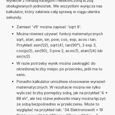
wyników z miriadą kategorii i nieskończoną liczbą
obsługiwanych jednostek. We wszystkim wyręcza nas
kalkulator, który załatwia całą sprawę w ciągu ułamka
sekundy.
Zamiast '√9' można zapisać 'sqrt 9'.
Można również używać funkcji matematycznych
sqrt, atan, asin, sin, pow, cos, exp, acos i tan.
Przykład: asin(1/2), sqrt(4), tan(90°), 2 exp 3,
cos(pi/2), sin(90), 3 pow 2, acos(1), atan(1/4) lub
sin(π/2)
W razie potrzeby wynik można zaokrąglić do
określonej liczby miejsc po przecinku, jeśli ma to
sens.
Ponadto kalkulator umożliwia stosowanie wyrażeń
matematycznych. W rezultacie można nie tylko
wyliczać liczby pomiędzy sobą, jak na przykład '4 *
88 eV', ale też różne jednostki miary można łączyć
ze sobą bezpośrednio w przeliczeniu. Może to
wyglądać na przykład tak: '34 Elektronowolt + 19