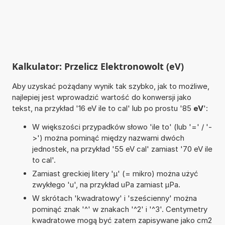
Kalkulator: Przelicz Elektronowolt (eV)
Aby uzyskać pożądany wynik tak szybko, jak to możliwe,
najlepiej jest wprowadzić wartość do konwersji jako
tekst, na przykład '16 eV ile to cal' lub po prostu '85
eV
':
W większości przypadków słowo 'ile to' (lub '=' / '-
>') można pominąć między nazwami dwóch
jednostek, na przykład '55 eV cal' zamiast '70 eV ile
to cal'.
Zamiast greckiej litery 'µ' (= mikro) można użyć
zwykłego 'u', na przykład uPa zamiast µPa.
W skrótach 'kwadratowy' i 'sześcienny' można
pominąć znak '^' w znakach '^2' i '^3'. Centymetry
kwadratowe mogą być zatem zapisywane jako cm2