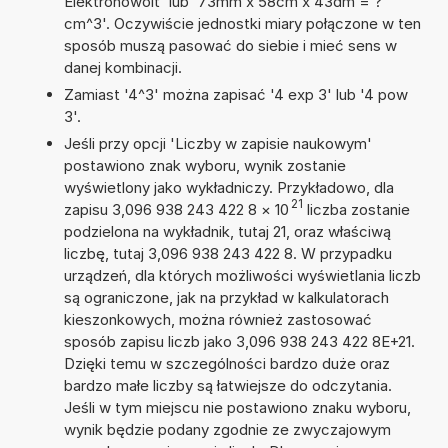
Elektronowolt' lub '73mm x 58cm x 43dm = ?
cm^3'. Oczywiście jednostki miary połączone w ten
sposób muszą pasować do siebie i mieć sens w
danej kombinacji.
Zamiast '4^3' można zapisać '4 exp 3' lub '4 pow
3'.
Jeśli przy opcji 'Liczby w zapisie naukowym'
postawiono znak wyboru, wynik zostanie
wyświetlony jako wykładniczy. Przykładowo, dla
21
zapisu 3,096 938 243 422 8
×
10
liczba zostanie
podzielona na wykładnik, tutaj 21, oraz właściwą
liczbę, tutaj 3,096 938 243 422 8. W przypadku
urządzeń, dla których możliwości wyświetlania liczb
są ograniczone, jak na przykład w kalkulatorach
kieszonkowych, można również zastosować
sposób zapisu liczb jako 3,096 938 243 422 8E+21.
Dzięki temu w szczególności bardzo duże oraz
bardzo małe liczby są łatwiejsze do odczytania.
Jeśli w tym miejscu nie postawiono znaku wyboru,
wynik będzie podany zgodnie ze zwyczajowym