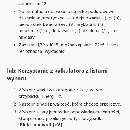
zamiast cm^2.
Na tym etapie dozwolone są tylko podstawowe
działania arytmetyczne --- odejmowanie (-), pi (π),
pierwiastek kwadratowy (√), wykładnik (^),
mnożenie (*, x), dodawanie (+), dzielenie (/, :, ÷) i
nawiasy
Zamiast '1,72 x 10^5' można zapisać 1,72e5. Litera
'e' oznacza 'wykładnik'.
lub: Korzystanie z kalkulatora z listami
wyboru
Wybierz właściwą kategorię z listy, w tym
przypadku '
Energii
'.
Następnie wpisz wartość, którą chcesz przeliczyć.
Wybierz z listy jednostkę odpowiadającą wartości,
którą chcesz przeliczyć, w tym przypadku
'
Elektronowolt
[
eV
]'.