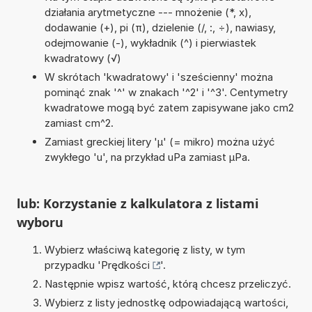
działania arytmetyczne --- mnożenie (*, x),
dodawanie (+), pi (π), dzielenie (/, :, ÷), nawiasy,
odejmowanie (-), wykładnik (^) i pierwiastek
kwadratowy (√)
W skrótach 'kwadratowy' i 'sześcienny' można
pominąć znak '^' w znakach '^2' i '^3'. Centymetry
kwadratowe mogą być zatem zapisywane jako cm2
zamiast cm^2.
Zamiast greckiej litery 'µ' (= mikro) można użyć
zwykłego 'u', na przykład uPa zamiast µPa.
lub: Korzystanie z kalkulatora z listami
wyboru
Wybierz właściwą kategorię z listy, w tym
przypadku '
Prędkości
'.
Następnie wpisz wartość, którą chcesz przeliczyć.
Wybierz z listy jednostkę odpowiadającą wartości,