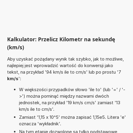
Kalkulator: Przelicz Kilometr na sekundę
(km/s)
Aby uzyskać pożądany wynik tak szybko, jak to możliwe,
najlepiej jest wprowadzić wartość do konwersji jako
tekst, na przykład '94 km/s ile to cm/s' lub po prostu '7
km/s
':
W większości przypadków słowo 'ile to' (lub '=' / '-
>') można pominąć między nazwami dwóch
jednostek, na przykład '19 km/s cm/s' zamiast '13
km/s ile to cm/s'.
Zamiast '1,15 x 10^5' można zapisać 1,15e5. Litera 'e'
oznacza 'wykładnik'.
Na tym etapie dozwolone są tylko podstawowe