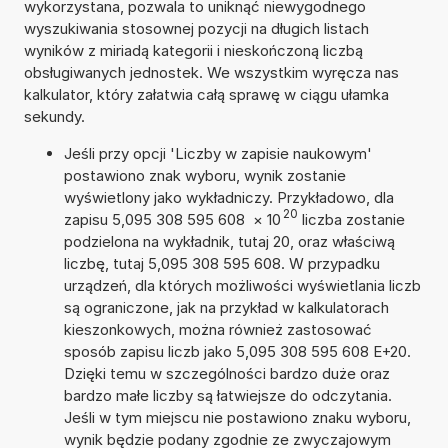
wykorzystana, pozwala to uniknąć niewygodnego
wyszukiwania stosownej pozycji na długich listach
wyników z miriadą kategorii i nieskończoną liczbą
obsługiwanych jednostek. We wszystkim wyręcza nas
kalkulator, który załatwia całą sprawę w ciągu ułamka
sekundy.
Jeśli przy opcji 'Liczby w zapisie naukowym'
postawiono znak wyboru, wynik zostanie
wyświetlony jako wykładniczy. Przykładowo, dla
20
zapisu 5,095 308 595 608
×
10
liczba zostanie
podzielona na wykładnik, tutaj 20, oraz właściwą
liczbę, tutaj 5,095 308 595 608. W przypadku
urządzeń, dla których możliwości wyświetlania liczb
są ograniczone, jak na przykład w kalkulatorach
kieszonkowych, można również zastosować
sposób zapisu liczb jako 5,095 308 595 608 E+20.
Dzięki temu w szczególności bardzo duże oraz
bardzo małe liczby są łatwiejsze do odczytania.
Jeśli w tym miejscu nie postawiono znaku wyboru,
wynik będzie podany zgodnie ze zwyczajowym