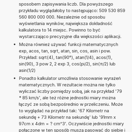
sposobem zapisywania liczb. Dla powyższego
przykładu wyglądałoby to następująco: 509 530 859
560 800 000 000. Niezależnie od sposobu
wyświetlania wyników, największa dokładność
kalkulatora to 14 miejsc. Powinno to być
wystarczająco precyzyjne dla większości aplikacji.
Można również używać funkcji matematycznych
exp, acos, tan, sqrt, atan, sin, cos, asin i pow.
Przykład: sqrt(4), tan(90°), atan(1/4), acos(1),
sin(90), 3 pow 2, 2 exp 3, cos(pi/2), sin(π/2) lub
asin(1/2)
Ponadto kalkulator umożliwia stosowanie wyrażeń
matematycznych. W rezultacie można nie tylko
wyliczać liczby pomiędzy sobą, jak na przykład '79
* 85 km/s', ale też różne jednostki miary można
łączyć ze sobą bezpośrednio w przeliczeniu. Może
to wyglądać na przykład tak: '67 Kilometr na
sekundę + 73 Kilometr na sekundę' lub '91mm x
97cm x 4dm = ? cm^3'. Oczywiście jednostki miary
połączone w ten sposób muszą pasować do siebie i