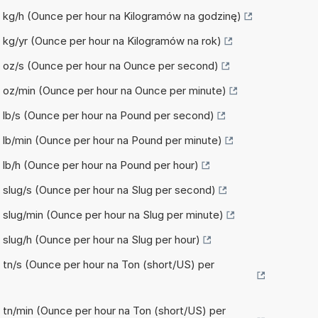
na kg/h (Ounce per hour na Kilogramów na godzinę)
na kg/yr (Ounce per hour na Kilogramów na rok)
na oz/s (Ounce per hour na Ounce per second)
na oz/min (Ounce per hour na Ounce per minute)
na lb/s (Ounce per hour na Pound per second)
na lb/min (Ounce per hour na Pound per minute)
a lb/h (Ounce per hour na Pound per hour)
na slug/s (Ounce per hour na Slug per second)
a slug/min (Ounce per hour na Slug per minute)
a slug/h (Ounce per hour na Slug per hour)
na tn/s (Ounce per hour na Ton (short/US) per
na tn/min (Ounce per hour na Ton (short/US) per