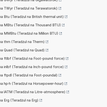
J na TWyr (Teradżul na Terawatorok)
na Btu (Teradżul na British thermal unit)
J na MBtu (Teradżul na Thousand BTU)
J na MMBtu (Teradżul na Million BTU)
 na thm (Teradżul na Therm)
 na Quad (Teradżul na Quad)
 na ftlbf (Teradżul na Foot-pound force)
 na inlbf (Teradżul na Inch-pound force)
 na ftpdl (Teradżul na Foot-poundal)
J na hp·h (Teradżul na Horsepower-hour)
J na lATM (Teradżul na Litre-atmosphere)
 na Erg (Teradżul na Erg)