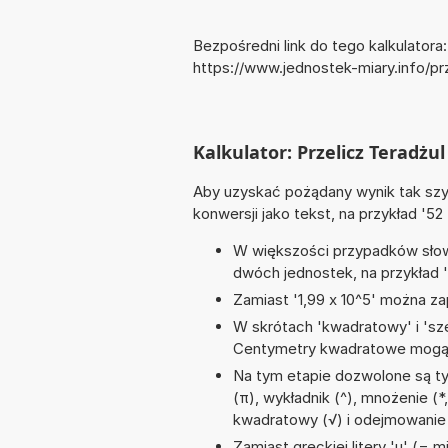
Bezpośredni link do tego kalkulatora:
https://www.jednostek-miary.info/pr
Kalkulator: Przelicz Teradżul 
Aby uzyskać pożądany wynik tak szyb
konwersji jako tekst, na przykład '52 
W większości przypadków słowo
dwóch jednostek, na przykład '4
Zamiast '1,99 x 10^5' można zap
W skrótach 'kwadratowy' i 'sze
Centymetry kwadratowe mogą 
Na tym etapie dozwolone są ty
(π), wykładnik (^), mnożenie (*,
kwadratowy (√) i odejmowanie 
Zamiast greckiej litery 'µ' (= 