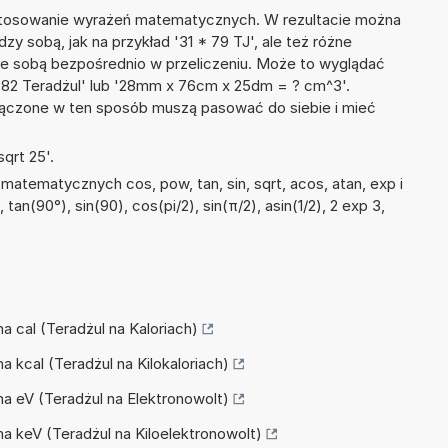
 stosowanie wyrażeń matematycznych. W rezultacie można
dzy sobą, jak na przykład '31 * 79 TJ', ale też różne
ze sobą bezpośrednio w przeliczeniu. Może to wyglądać
+ 82 Teradżul' lub '28mm x 76cm x 25dm = ? cm^3'.
łączone w ten sposób muszą pasować do siebie i mieć
qrt 25'.
atematycznych cos, pow, tan, sin, sqrt, acos, atan, exp i
 tan(90°), sin(90), cos(pi/2), sin(π/2), asin(1/2), 2 exp 3,
na cal (Teradżul na Kaloriach)
na kcal (Teradżul na Kilokaloriach)
 na eV (Teradżul na Elektronowolt)
 na keV (Teradżul na Kiloelektronowolt)