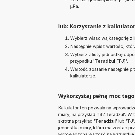
µPa.
lub: Korzystanie z kalkulato
Wybierz właściwą kategorię z l
Następnie wpisz wartość, któr
Wybierz z listy jednostkę odpo
przypadku '
Teradżul
[
TJ
]'.
Wartość zostanie następnie pr
kalkulatorze.
Wykorzystaj pełną moc tego 
Kalkulator ten pozwala na wprowadze
miary; na przykład '142 Teradżul'. W
skrótna przykład '
Teradżul
' lub '
TJ
'
jednostka miary, która ma zostać prz
wprowadzoną wartość na wszystkie z