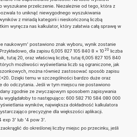
wyszukane przeliczenie. Niezależnie od tego, która z
pozwala to uniknąć niewygodnego wyszukiwania
wyników z miriadą kategorii i nieskończoną liczbą
im wyręcza nas kalkulator, który załatwia całą sprawę w
isie naukowym' postawiono znak wyboru, wynik zostanie
20
Przykładowo, dla zapisu 6,005 827 105 840 8
×
10
liczba
k, tutaj 20, oraz właściwą liczbę, tutaj 6,005 827 105 840
tórych możliwości wyświetlania liczb są ograniczone, jak
kieszonkowych, można również zastosować sposób zapisu
8E+20. Dzięki temu w szczególności bardzo duże oraz
ze do odczytania. Jeśli w tym miejscu nie postawiono
podany zgodnie ze zwyczajowym sposobem zapisywania
du wyglądałoby to następująco: 600 582 710 584 080 000
yświetlania wyników, największa dokładność kalkulatora
ystarczająco precyzyjne dla większości aplikacji.
 exp 3' lub '4 pow 3'.
okrąglić do określonej liczby miejsc po przecinku, jeśli