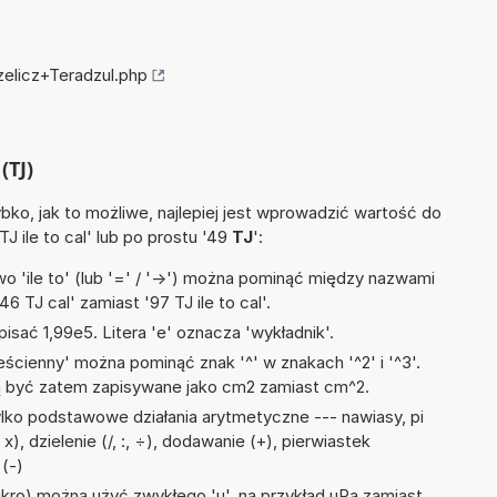
zelicz+Teradzul.php
(TJ)
ko, jak to możliwe, najlepiej jest wprowadzić wartość do
TJ ile to cal' lub po prostu '49
TJ
':
 'ile to' (lub '=' / '->') można pominąć między nazwami
6 TJ cal' zamiast '97 TJ ile to cal'.
isać 1,99e5. Litera 'e' oznacza 'wykładnik'.
ścienny' można pominąć znak '^' w znakach '^2' i '^3'.
być zatem zapisywane jako cm2 zamiast cm^2.
lko podstawowe działania arytmetyczne --- nawiasy, pi
 x), dzielenie (/, :, ÷), dodawanie (+), pierwiastek
(-)
mikro) można użyć zwykłego 'u', na przykład uPa zamiast