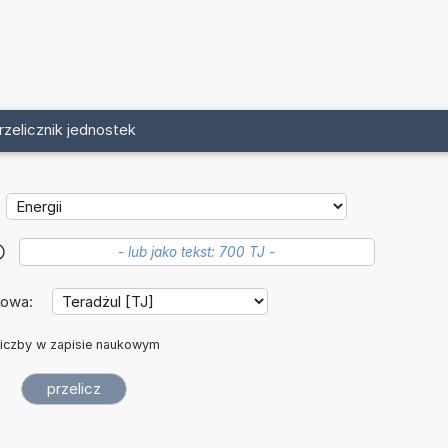
rzelicznik jednostek
?
iowa:
iczby w zapisie naukowym