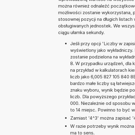
można również odnaleźć początkowo 
możliwości zostanie wykorzystana, 
stosownej pozycji na długich listach 
obsługiwanych jednostek. We wszystk
ciągu ułamka sekundy.
Jeśli przy opcji 'Liczby w zap
wyświetlony jako wykładniczy. 
zostanie podzielona na wykładni
8. W przypadku urządzeń, dla k
na przykład w kalkulatorach 
liczb jako 6,005 827 105 840 
bardzo małe liczby są łatwiejs
znaku wyboru, wynik będzie 
liczb. Dla powyższego przykła
000. Niezależnie od sposobu w
to 14 miejsc. Powinno to być w
Zamiast '4^3' można zapisać '4
W razie potrzeby wynik można za
ma to sens.