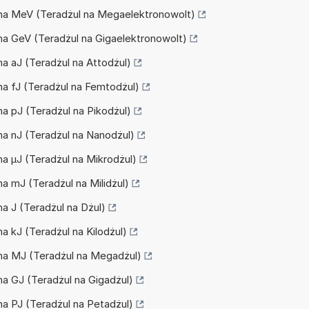
J na MeV (Teradżul na Megaelektronowolt)
 na GeV (Teradżul na Gigaelektronowolt)
 na aJ (Teradżul na Attodżul)
 na fJ (Teradżul na Femtodżul)
 na pJ (Teradżul na Pikodżul)
 na nJ (Teradżul na Nanodżul)
 na µJ (Teradżul na Mikrodżul)
 na mJ (Teradżul na Milidżul)
na J (Teradżul na Dżul)
na kJ (Teradżul na Kilodżul)
J na MJ (Teradżul na Megadżul)
 na GJ (Teradżul na Gigadżul)
 na PJ (Teradżul na Petadżul)